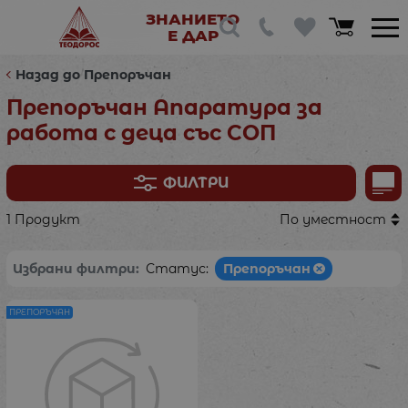
ЗНАНИЕТО
Е ДАР
Назад до Препоръчан
Препоръчан Апаратура за
работа с деца със СОП
ФИЛТРИ
1 Продукт
По уместност
Избрани филтри:
Статус:
Препоръчан
ПРЕПОРЪЧАН