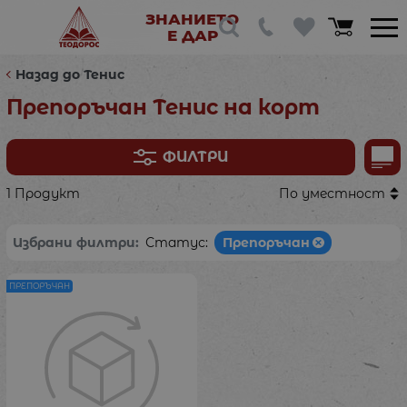
ЗНАНИЕТО
Е ДАР
Назад до Тенис
Препоръчан Тенис на корт
ФИЛТРИ
1 Продукт
По уместност
Избрани филтри:
Статус:
Препоръчан
ПРЕПОРЪЧАН