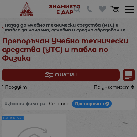
ЗНАНИЕТО
Е ДАР
Назад до Учебно технически средства (УТС) и
табла за начално, основно и средно образование
Препоръчан Учебно технически
средства (УТС) и табла по
Физика
ФИЛТРИ
1 Продукт
По уместност
Избрани филтри:
Статус:
Препоръчан
ПРЕПОРЪЧАН