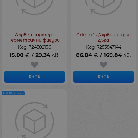
Дървен сортер -
Grimm`s Дървени арки
Геометрични фигури
Дъга
Код: 724582136
Код: 7253547144
15.00
€
29.34
лв.
86.84
€
169.84
лв.
/
/
КУПИ
КУПИ
ПРЕПОРЪЧАН