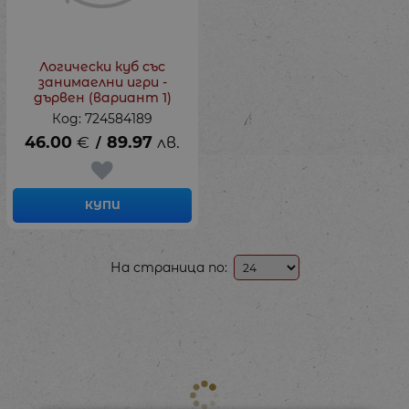
Логически куб със
занимаелни игри -
дървен (вариант 1)
Код: 724584189
46.00
€
89.97
лв.
/
КУПИ
На страница по: