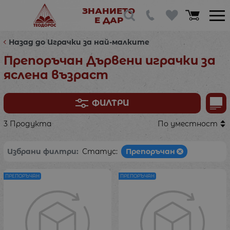
ЗНАНИЕТО
Е ДАР
Назад до Играчки за най-малките
Препоръчан Дървени играчки за
яслена възраст
ФИЛТРИ
3 Продукта
По уместност
Избрани филтри:
Статус:
Препоръчан
ПРЕПОРЪЧАН
ПРЕПОРЪЧАН