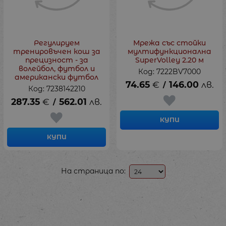
Регулируем
Мрежа със стойки
тренировъчен кош за
мултифункционална
прецизност - за
SuperVolley 2.20 м
волейбол, футбол и
Код: 7222BV7000
американски футбол
74.65
€
146.00
лв.
/
Код: 7238142210
287.35
€
562.01
лв.
/
КУПИ
КУПИ
На страница по: