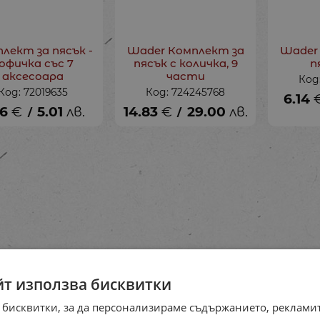
лект за пясък -
Wader Комплект за
Wader
офичка със 7
пясък с количка, 9
п
аксесоара
части
Код
Код: 72019635
Код: 724245768
6.14
56
€
5.01
лв.
14.83
€
29.00
лв.
/
/
йт използва бисквитки
 бисквитки, за да персонализираме съдържанието, рекламит