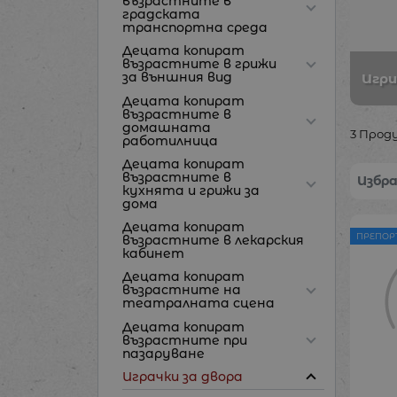
възрастните в
градската
транспортна среда
Децата копират
възрастните в грижи
за външния вид
Игри
Децата копират
възрастните в
домашната
3 Прод
работилница
Децата копират
възрастните в
Избр
кухнята и грижи за
дома
Децата копират
ПРЕПОР
възрастните в лекарския
кабинет
Децата копират
възрастните на
театралната сцена
Децата копират
възрастните при
пазаруване
Играчки за двора