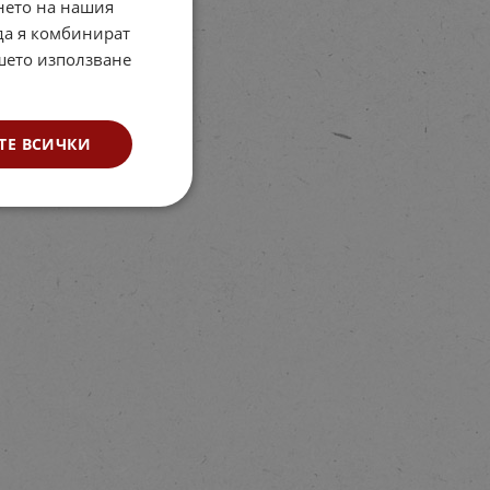
нето на нашия
 да я комбинират
ашето използване
ТЕ ВСИЧКИ