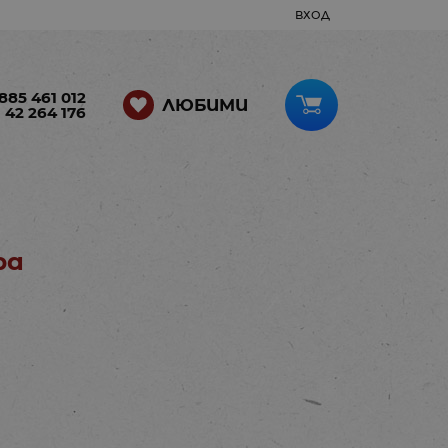
ВХОД
885 461 012
ЛЮБИМИ
 42 264 176
ра