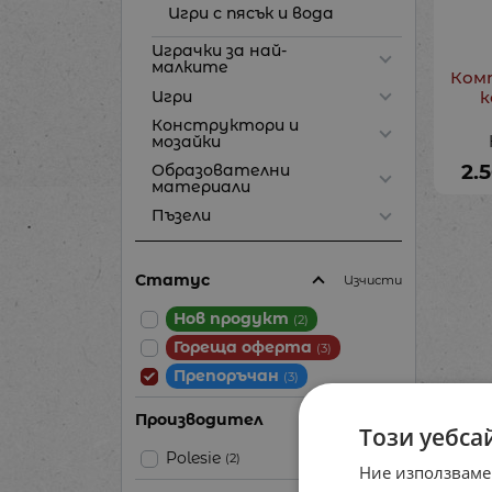
Игри с пясък и вода
Играчки за най-
малките
Комп
к
Игри
Конструктори и
мозайки
2.
Образователни
материали
Пъзели
Статус
Изчисти
Нов продукт
(2)
Гореща оферта
(3)
Препоръчан
(3)
Производител
Този уебса
Polesie
(2)
Ние използваме