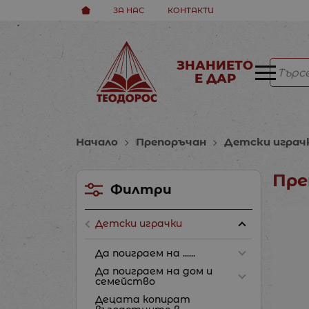
ЗА НАС
КОНТАКТИ
ЗНАНИЕТО
Е ДАР
Начало
Препоръчан
Детски играч
Пре
Филтри
Детски играчки
Да поиграем на ......
Да поиграем на дом и
семейство
Децата копират