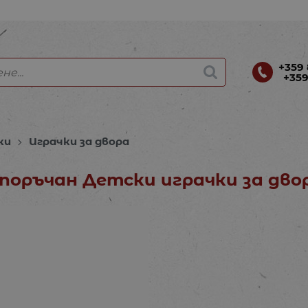
+359 
+359
ки
Играчки за двора
поръчан Детски играчки за дво