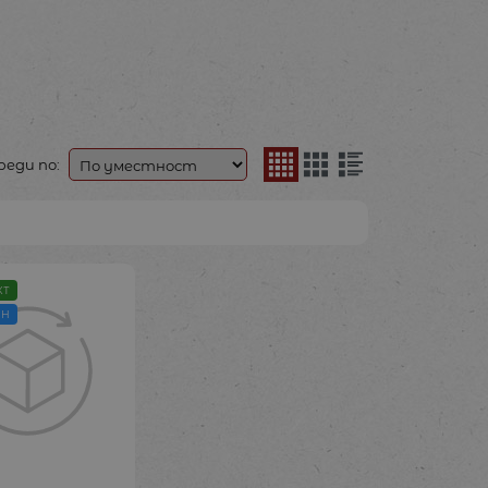
реди по:
КТ
АН