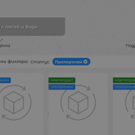
 с пясък и вода
укта
Под
ани филтри:
Статус:
Препоръчан
ЪЧАН
НОВ ПРОДУКТ
НОВ ПРОДУ
ПРЕПОРЪЧАН
ПРЕПОРЪЧ