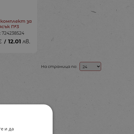
 комплект за
ясък №3
: 724238524
€
12.01
лв.
/
На страница по:
е и да