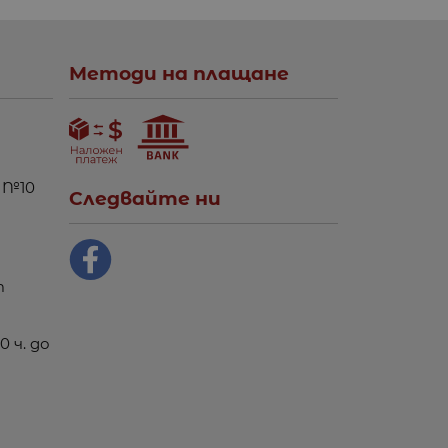
Методи на плащане
 №10
Следвайте ни
m
0 ч. до