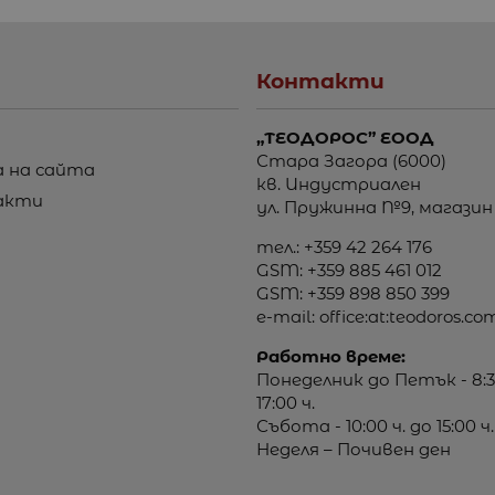
Контакти
„ТЕОДОРОС” ЕООД
Стара Загора (6000)
 на сайта
кв. Индустриален
акти
ул. Пружинна №9, магазин
тел.:
+359 42 264 176
GSM:
+359 885 461 012
GSM:
+359 898 850 399
e-mail:
office:at:teodoros.co
Работно време:
Понеделник до Петък - 8:3
17:00 ч.
Събота - 10:00 ч. до 15:00 ч.
Неделя – Почивен ден