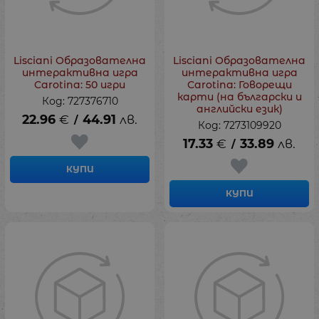
Lisciani Образователна
Lisciani Образователна
интерактивна игра
интерактивна игра
Carotina: 50 игри
Carotina: Говорещи
карти (на български и
Код: 727376710
английски език)
22.96
€
44.91
лв.
/
Код: 7273109920
17.33
€
33.89
лв.
/
КУПИ
КУПИ