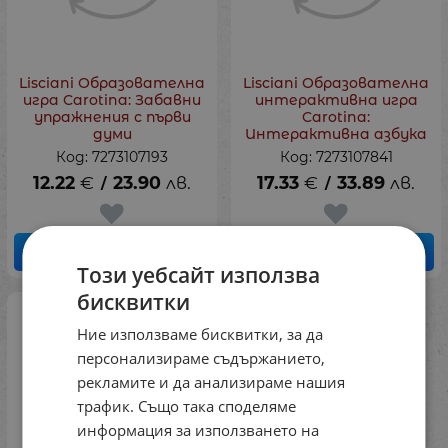
Lisciani Образователна
Lisciani Образователна
игра Carotina: Забавни
интерактивна игра
упражнения с първи
Carotina:
думи
Интерактивна азбука
Код: 7273107193
Код: 7273107841
12.22
€
23.90
лв.
17.33
€
33.89
лв.
/
/
КУПИ
КУПИ
Този уебсайт използва
бисквитки
Ние използваме бисквитки, за да
персонализираме съдържанието,
рекламите и да анализираме нашия
трафик. Също така споделяме
информация за използването на