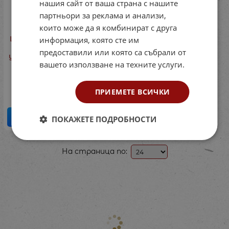
нашия сайт от ваша страна с нашите
партньори за реклама и анализи,
които може да я комбинират с друга
Lisciani Образователна
информация, която сте им
игра Carotina: Забавни
предоставили или която са събрали от
упражнения с азбуката
вашето използване на техните услуги.
Код: 7273107186
12.22
€
23.90
лв.
/
ПРИЕМЕТЕ ВСИЧКИ
КУПИ
ПОКАЖЕТЕ ПОДРОБНОСТИ
На страница по: