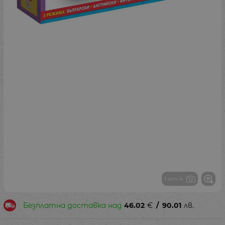
1 от 4
Безплатна доставка над
46.02
€
/
90.01
лв.