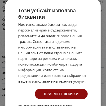
игра за научаване на 100 думи на български и английски
език! Достатъчно е да поставиш картите и да ги
Този уебсайт използва
изслушаш. А освен това развива логическото мислене
бисквитки
чрез забавни викторини! 3 режима на работа:
български, английски и интерактиввни викторини.
Ние използваме бисквитки, за да
Комплектът включва: • Електронна конзола; • 100
интерактивни карти; • USB кабел; • Инструкции.
персонализираме съдържанието,
рекламите и да анализираме нашия
трафик. Също така споделяме
Характеристики
информация за използването на
нашия сайт от ваша страна с нашите
Материал
партньори за реклама и анализи,
картон, пластмаса
които може да я комбинират с друга
информация, която сте им
За деца на възраст
предоставили или която са събрали от
3-6г.
вашето използване на техните услуги.
Баркод (ISBN, UPC, др.)
ПРИЕМЕТЕ ВСИЧКИ
7273109920