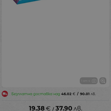
1 от 4
Безплатна доставка над
46.02
€
/
90.01
лв.
19.38
€
37.90
лв.
/