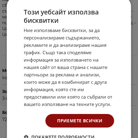
светва и те награждава с весели възгласи. Кутията
Този уебсайт използва
съдържа и забавна игра на „Гъската“, подходяща за по-
малките деца. Комплектът включва: • Интерактивна
бисквитки
писалка Каротина; • 47 учебни карти с 94 активности; •
Игра на „Гъската“; • 4 фигурки; • Спинър със стрелка; •
Ние използваме бисквитки, за да
Инструкции. Батерии: 2 x LR44 (включени).
персонализираме съдържанието,
рекламите и да анализираме нашия
трафик. Също така споделяме
Характеристики
информация за използването на
нашия сайт от ваша страна с нашите
Материал
партньори за реклама и анализи,
картон, пластмаса
които може да я комбинират с друга
информация, която сте им
За деца на възраст
предоставили или която са събрали от
3-6г.
вашето използване на техните услуги.
Баркод (ISBN, UPC, др.)
727349363
ПРИЕМЕТЕ ВСИЧКИ
ПОКАЖЕТЕ ПОДРОБНОСТИ