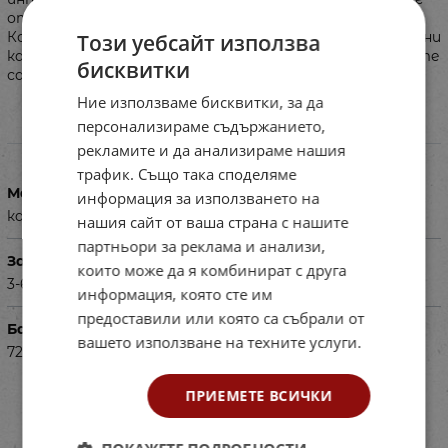
откриете и пъзел - Моята къща с весели загадки.
Комплектът включва: • Пъзел с 12 части; • 8 двустранни
Този уебсайт използва
карти; • Интерактивна писалка Каротина (батериите
бисквитки
са включени).
Ние използваме бисквитки, за да
персонализираме съдържанието,
Характеристики
рекламите и да анализираме нашия
трафик. Също така споделяме
Материал
информация за използването на
картон, пластмаса
нашия сайт от ваша страна с нашите
партньори за реклама и анализи,
За деца на възраст
които може да я комбинират с друга
3-6г.
информация, която сте им
предоставили или която са събрали от
Баркод (ISBN, UPC, др.)
вашето използване на техните услуги.
7273107841
ПРИЕМЕТЕ ВСИЧКИ