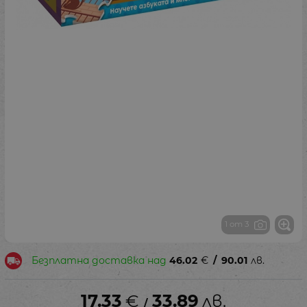
1 от 3
Безплатна доставка над
46.02
€
/
90.01
лв.
17.33
€
33.89
лв.
/