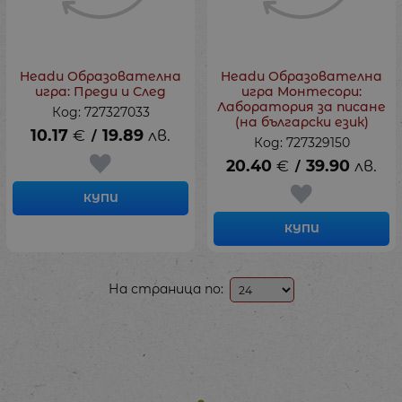
Headu Образователна
Headu Образователна
игра: Преди и След
игра Монтесори:
Лаборатория за писане
Код: 727327033
(на български език)
10.17
€
19.89
лв.
/
Код: 727329150
20.40
€
39.90
лв.
/
КУПИ
КУПИ
На страница по: