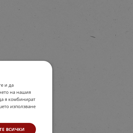
е и да
нето на нашия
 да я комбинират
ашето използване
ТЕ ВСИЧКИ