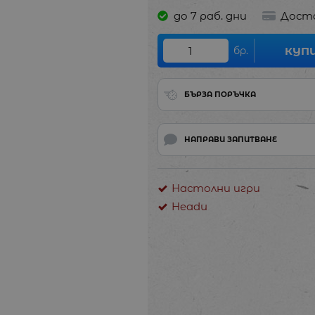
до 7 раб. дни
Дост
бр.
КУП
БЪРЗА ПОРЪЧКА
НАПРАВИ ЗАПИТВАНЕ
Настолни игри
Headu