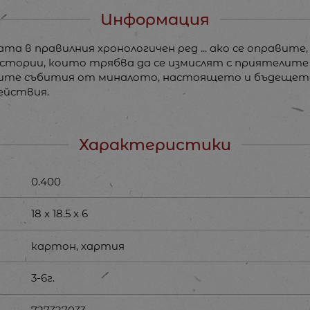
Информация
 в правилния хронологичен ред ... ако се оправите,
истории, които трябва да се измислят с приятелите 
ъдите събития от миналото, настоящето и бъдещет
ействия.
Характеристики
0.400
18 x 18.5 x 6
картон, хартия
3-6г.