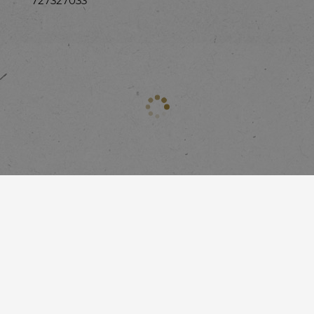
727327033