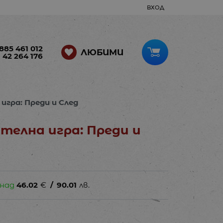
ВХОД
885 461 012
ЛЮБИМИ
 42 264 176
игра: Преди и След
телна игра: Преди и
 над
46.02
€
/
90.01
лв.