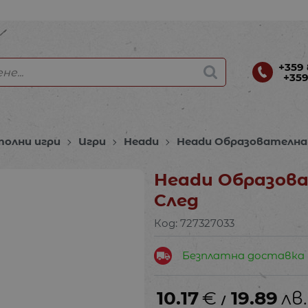
+359 
+359
толни игри
Игри
Headu
Headu Образователна 
Headu Образова
След
Код:
727327033
Безплатна доставка
10.17
€
19.89
лв.
/