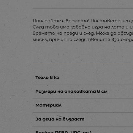
Поиграйте с времето! Поставете нещата
След това има забавна игра на лото и 
времето на преди и след. Може да обс
мисъл, причинно следствените взаимод
Тегло в кг
Размери на опаковката в см
Материал
За деца на възраст
Баркод (ISBN, UPC, др.)