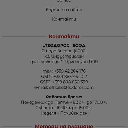
За нас
Карта на сайта
Контакти
Контакти
„ТЕОДОРОС” ЕООД
Стара Загора (6000)
кв. Индустриален
ул. Пружинна №9, магазин №10
тел.:
+359 42 264 176
GSM:
+359 885 461 012
GSM:
+359 898 850 399
e-mail:
office:at:teodoros.com
Работно време:
Понеделник до Петък - 8:30 ч. до 17:00 ч.
Събота - 10:00 ч. до 15:00 ч.
Неделя – Почивен ден
Методи на плащане