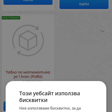
КУПИ
НОВ ПРОДУКТ
Табло по математика
за 1 клас (Рива)
Код: 9913012026
€
7.60
Този уебсайт използва
бисквитки
КУПИ
Ние използваме бисквитки, за да