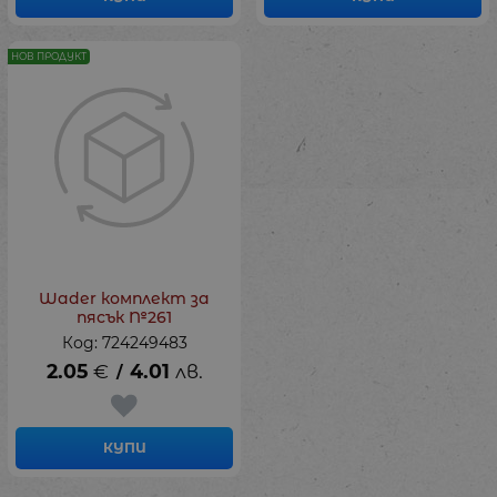
НОВ ПРОДУКТ
Wader комплект за
пясък №261
Код: 724249483
2.05
€
4.01
лв.
/
КУПИ