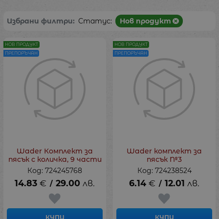
Избрани филтри:
Статус:
Нов продукт
НОВ ПРОДУКТ
НОВ ПРОДУКТ
ПРЕПОРЪЧАН
ПРЕПОРЪЧАН
Wader Комплект за
Wader комплект за
пясък с количка, 9 части
пясък №3
Код: 724245768
Код: 724238524
14.83
€
29.00
лв.
6.14
€
12.01
лв.
/
/
КУПИ
КУПИ