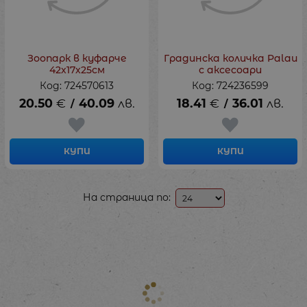
Зоопарк в куфарче
Градинска количка Palau
42х17х25см
с аксесоари
Код: 724570613
Код: 724236599
20.50
€
40.09
лв.
18.41
€
36.01
лв.
/
/
КУПИ
КУПИ
На страница по: