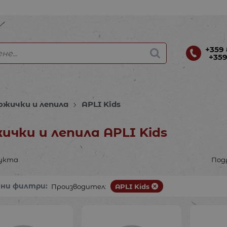
+359 
+359
ожички и лепила
APLI Kids
ички и лепила APLI Kids
дукта
Под
ани филтри:
Производител:
APLI Kids