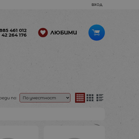
ВХОД
885 461 012
ЛЮБИМИ
 42 264 176
реди по: