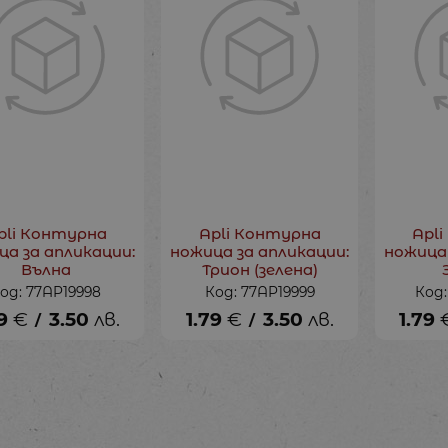
pli Контурна
Apli Контурна
Apl
ца за апликации:
ножица за апликации:
ножица 
Вълна
Трион (зелена)
од: 77AP19998
Код: 77AP19999
Код
9
€
3.50
лв.
1.79
€
3.50
лв.
1.79
/
/