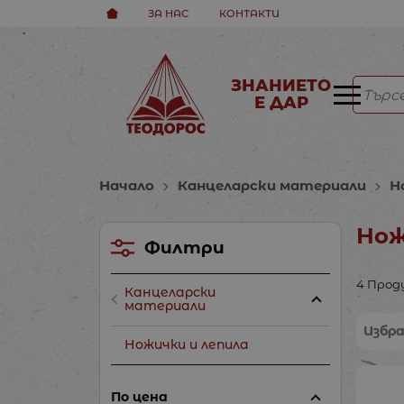
ЗА НАС
КОНТАКТИ
ЗНАНИЕТО
Е ДАР
Начало
Канцеларски материали
Н
Нож
Филтри
4 Про
Канцеларски
материали
Избр
Ножички и лепила
По цена