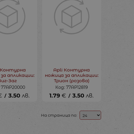
i Контурна
Apli Контурна
за апликации:
ножица за апликации:
Зиг-Заг
Трион (розова)
: 77AP20000
Код: 77AP12819
€
3.50
лв.
1.79
€
3.50
лв.
/
/
На страница по: