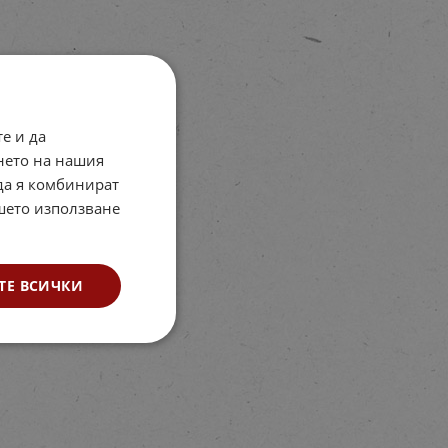
е и да
нето на нашия
 да я комбинират
ашето използване
ТЕ ВСИЧКИ