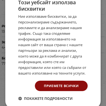
Този уебсайт използва
бисквитки
Характеристики
Ние използваме бисквитки, за да
персонализираме съдържанието,
Размери в см
рекламите и да анализираме нашия
13
трафик. Също така споделяме
информация за използването на
За деца на възраст
нашия сайт от ваша страна с нашите
4+
партньори за реклама и анализи,
които може да я комбинират с друга
Баркод (ISBN, UPC, др.)
информация, която сте им
77AP12819
предоставили или която са събрали от
вашето използване на техните услуги.
ПРИЕМЕТЕ ВСИЧКИ
ПОКАЖЕТЕ ПОДРОБНОСТИ