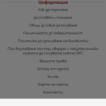
Информация
Как да поръчаме
Доставка и плащане
Общи условия за ползване
Политиката за поверителност
Политика за използване на бисквитки
При възникване на спор, свързан с покупка онлайн,
можете да ползвате сайта ОРС
Вашите права
Отказ от сделка
За нас
Карта на сайта
Контакти