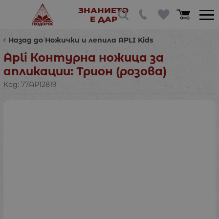
ЗНАНИЕТО
Е ДАР
Назад до Ножички и лепила APLI Kids
Apli Контурна ножица за
апликации: Трион (розова)
Код:
77AP12819