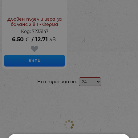
Дървен пъзел и игра за
баланс 2 в 1 - Ферма
Код: 7233147
6.50
€
12.71
лв.
/
КУПИ
На страница по: