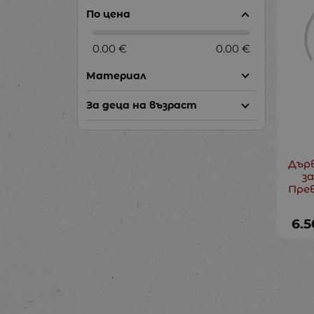
По цена
0.00 €
0.00 €
Материал
За деца на възраст
Дърв
за
Пре
6.5