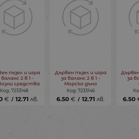
ен пъзел и игра
Дървен пъзел и игра
Дървен
 баланс 2 в 1 -
за баланс 2 в 1 -
за ба
возни средства
Морско дъно
Код: 7233148
Код: 7233146
Ко
0
€
12.71
лв.
6.50
€
12.71
лв.
6.50
/
/