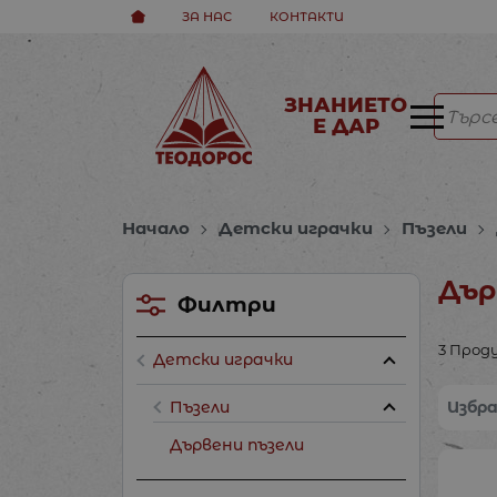
ЗА НАС
КОНТАКТИ
ЗНАНИЕТО
Е ДАР
Начало
Детски играчки
Пъзели
Дър
Филтри
3 Прод
Детски играчки
Пъзели
Избр
Дървени пъзели