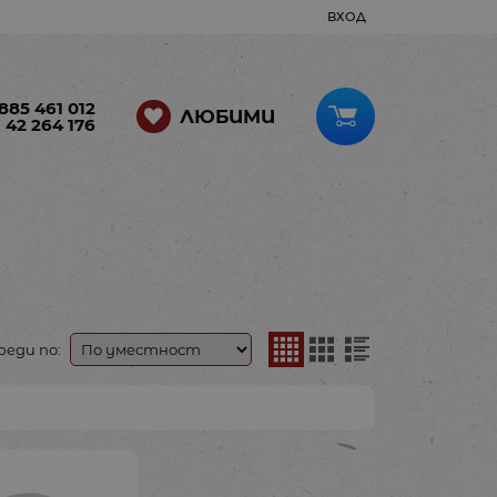
ВХОД
885 461 012
ЛЮБИМИ
 42 264 176
реди по: