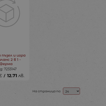
 пъзел и игра
ланс 2 в 1 -
Ферма
д: 7233147
€
12.71
лв.
/
На страница по: