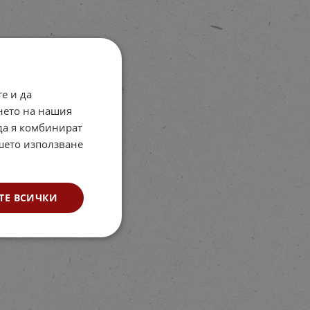
е и да
нето на нашия
 да я комбинират
ашето използване
ТЕ ВСИЧКИ