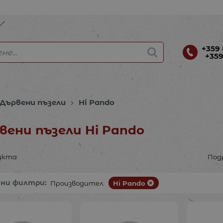
+359 
+359
Дървени пъзели
Hi Pando
вени пъзели Hi Pando
укта
Под
ани филтри:
Производител:
Hi Pando