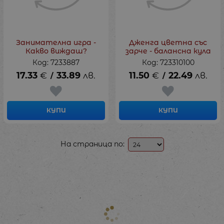
Занимателна игра -
Дженга цветна със
Какво виждаш?
зарче - балансна кула
Код: 7233887
Код: 723310100
17.33
€
33.89
лв.
11.50
€
22.49
лв.
/
/
КУПИ
КУПИ
На страница по: