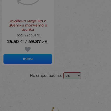
Дървена мозайка с
цветни топчета и
щипки
Код: 72338178
25.50
€
49.87
лв.
/
КУПИ
На страница по: