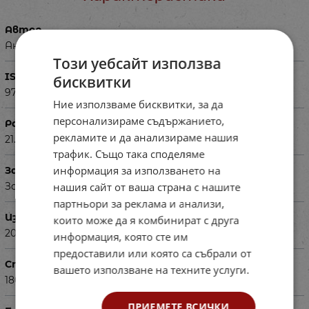
Автор
Ангелина Жекова, Наталия Огнянова
Този уебсайт използва
ISBN
бисквитки
9789547913110
Ние използваме бисквитки, за да
персонализираме съдържанието,
Размери в см
рекламите и да анализираме нашия
21.50 х 28.50
трафик. Също така споделяме
информация за използването на
За деца на възраст
нашия сайт от ваша страна с нашите
За ученици във 2 клас в чужбина
партньори за реклама и анализи,
Издадена
които може да я комбинират с друга
2021г.
информация, която сте им
предоставили или която са събрали от
Страници
вашето използване на техните услуги.
180
ПРИЕМЕТЕ ВСИЧКИ