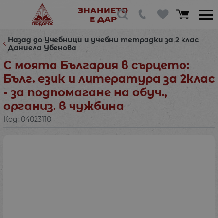
ЗНАНИЕТО
Е ДАР
Назад до Учебници и учебни тетрадки за 2 клас
Даниела Убенова
С моята България в сърцето:
Бълг. език и литература за 2клас
- за подпомагане на обуч.,
организ. в чужбина
Код:
04023110