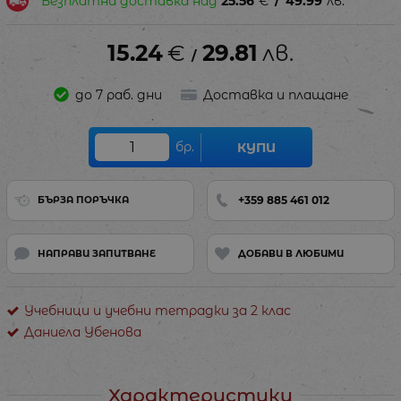
Безплатна доставка над
25.56
€
/
49.99
лв.
15.24
€
29.81
лв.
/
до 7 раб. дни
Доставка и плащане
бр.
КУПИ
+359 885 461 012
БЪРЗА ПОРЪЧКА
НАПРАВИ ЗАПИТВАНЕ
ДОБАВИ В ЛЮБИМИ
Учебници и учебни тетрадки за 2 клас
Даниела Убенова
Характеристики