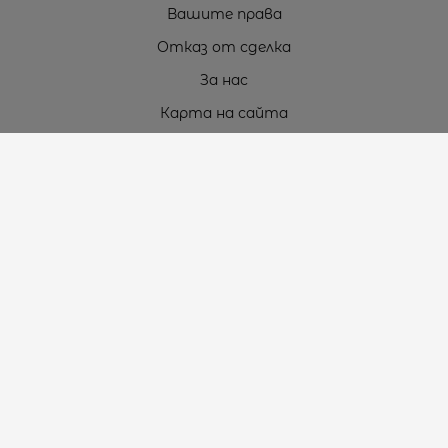
Вашите права
Отказ от сделка
За нас
Карта на сайта
Контакти
Контакти
„ТЕОДОРОС” ЕООД
Стара Загора (6000)
кв. Индустриален
ул. Пружинна №9, магазин №10
тел.:
+359 42 264 176
GSM:
+359 885 461 012
GSM:
+359 898 850 399
e-mail:
office:at:teodoros.com
Работно време:
Понеделник до Петък - 8:30 ч. до 17:00 ч.