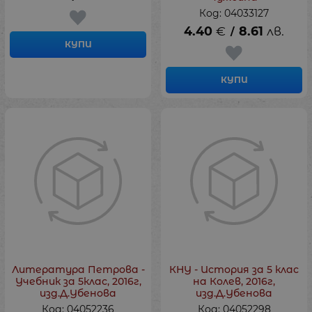
Код: 04033127
4.40
€
8.61
лв.
/
КУПИ
КУПИ
Литература Петрова -
КНУ - История за 5 клас
Учебник за 5клас, 2016г,
на Колев, 2016г,
изд.Д.Убенова
изд.Д.Убенова
Код: 04052236
Код: 04052298