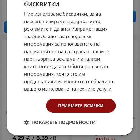
бисквитки
15.24
€
29.81
лв.
/
Ние използваме бисквитки, за да
КУПИ
персонализираме съдържанието,
КУПИ
рекламите и да анализираме нашия
трафик. Също така споделяме
информация за използването на
нашия сайт от ваша страна с нашите
партньори за реклама и анализи,
които може да я комбинират с друга
информация, която сте им
предоставили или която са събрали от
вашето използване на техните услуги.
ПРИЕМЕТЕ ВСИЧКИ
КНУ - Бълг.език и л-ра за
С моята България в
5 клас на Петрова,
сърцето: Учебна тетр.
ПОКАЖЕТЕ ПОДРОБНОСТИ
2016г,изд.Д.Убенова
по Бълг.език и литер.
3клас - за подпомагане
Код: 04052434
на обуч., организ. в
4.29
€
8.39
лв.
/
чужбина