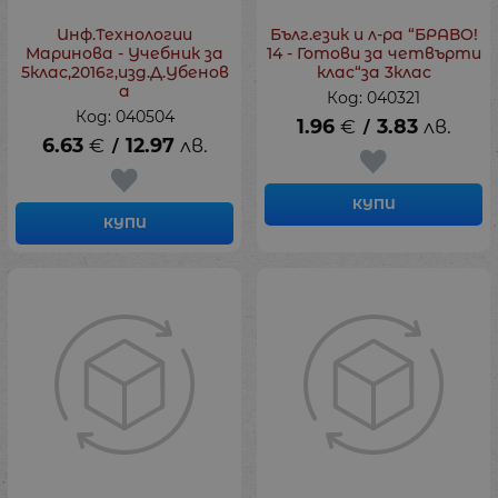
Инф.Технологии
Бълг.език и л-ра “БРАВО!
Маринова - Учебник за
14 - Готови за четвърти
5клас,2016г,изд.Д.Убенов
клас“за 3клас
а
Код: 040321
Код: 040504
1.96
€
3.83
лв.
/
6.63
€
12.97
лв.
/
КУПИ
КУПИ