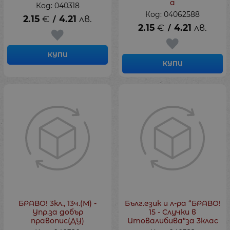
а
Код: 040318
Код: 04062588
2.15
€
4.21
лв.
/
2.15
€
4.21
лв.
/
КУПИ
КУПИ
БРАВО! 3кл., 13ч.(М) -
Бълг.език и л-ра “БРАВО!
Упр.за добър
15 - Случки в
правопис(ДУ)
Итовалибива“за 3клас