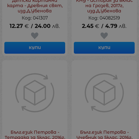
Детска картинна
КНУ - История за 8клас
карта - Древния свят,
на Грозев, 2017г,
изд.Д.Убенова
изд.Д.Убенова
Код: 041307
Код: 04082519
12.27
€
24.00
лв.
2.45
€
4.79
лв.
/
/
КУПИ
КУПИ
Бълг.език Петрова -
Бълг.език Петрова -
Тетрадка за 5клас, 2016г,
Учебник за 5клас, 2016г,