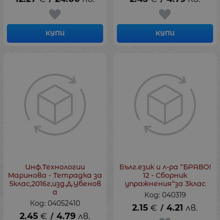
КУПИ
КУПИ
Инф.Технологии
Бълг.език и л-ра “БРАВО!
Маринова - Тетрадка за
12 - Сборник
5клас,2016г,изд.Д.Убенов
упражнения“за 3клас
а
Код: 040319
Код: 04052410
2.15
€
4.21
лв.
/
2.45
€
4.79
лв.
/