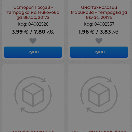
История Грозев -
Инф.Технологии
Тетрадка на Николова
Маринова - Тетрадка за
за 8клас, 2017г
8клас, 2017г
Код: 04082526
Код: 04082557
3.99
€
7.80
лв.
1.96
€
3.83
лв.
/
/
КУПИ
КУПИ