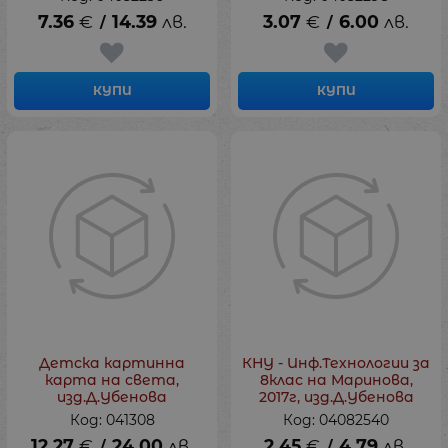
7.36
€
14.39
лв.
3.07
€
6.00
лв.
/
/
КУПИ
КУПИ
Детска картинна
КНУ - Инф.Технологии за
карта на света,
8клас на Маринова,
изд.Д.Убенова
2017г, изд.Д.Убенова
Код: 041308
Код: 04082540
12.27
€
24.00
лв.
2.45
€
4.79
лв.
/
/