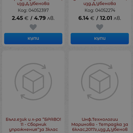
изд.Д.Убенова
изд.Д.Убенова
Код: 04052397
Код: 04052274
2.45
€
4.79
лв.
6.14
€
12.01
лв.
/
/
КУПИ
КУПИ
Бълг.език и л-ра “БРАВО!
Инф.Технологии
11 - Сборник
Маринова - Тетрадка за
упражнения“за 3клас
6клас,2017г,изд.Д.Убенов