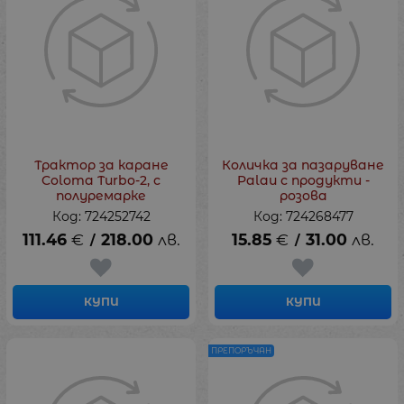
Трактор за каране
Количка за пазаруване
Coloma Turbo-2, с
Palau с продукти -
полуремарке
розова
Код: 724252742
Код: 724268477
111.46
€
218.00
лв.
15.85
€
31.00
лв.
/
/
КУПИ
КУПИ
ПРЕПОРЪЧАН