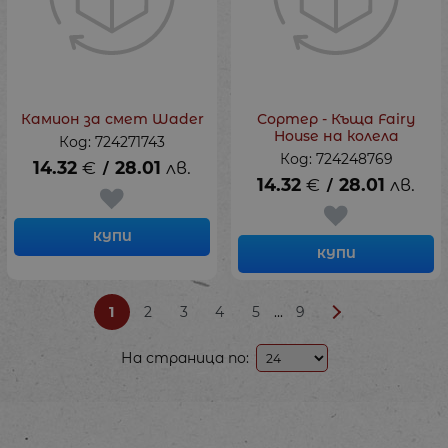
Камион за смет Wader
Сортер - Къща Fairy
House на колела
Код: 724271743
Код: 724248769
14.32
€
28.01
лв.
/
14.32
€
28.01
лв.
/
КУПИ
КУПИ
...
1
2
3
4
5
9
На страница по: