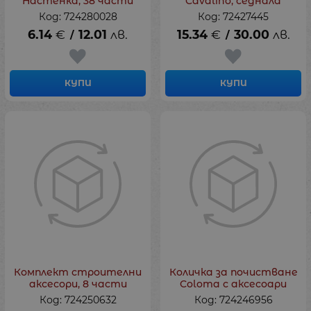
Настенка, 38 части
Cavalino, седнала
Код: 724280028
Код: 72427445
6.14
€
12.01
лв.
15.34
€
30.00
лв.
/
/
КУПИ
КУПИ
Комплект строителни
Количка за почистване
аксесори, 8 части
Coloma с аксесоари
Код: 724250632
Код: 724246956