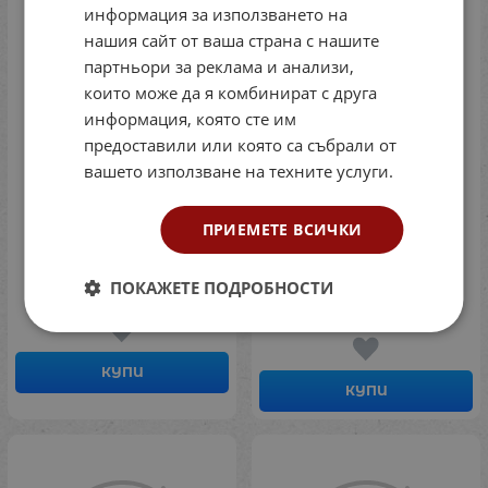
ПРЕПОРЪЧАН
информация за използването на
нашия сайт от ваша страна с нашите
партньори за реклама и анализи,
които може да я комбинират с друга
информация, която сте им
предоставили или която са събрали от
вашето използване на техните услуги.
ПРИЕМЕТЕ ВСИЧКИ
Бетоновоз 66.5см
Столче за хранене на
кукли
Код: 724237350
ПОКАЖЕТЕ ПОДРОБНОСТИ
Код: 724248011
26.08
€
51.01
лв.
/
17.90
€
35.01
лв.
/
КУПИ
КУПИ