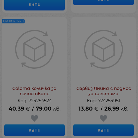
КУПИ
ПРЕПОРЪЧАН
Coloma количка за
Сервиз Янина с поднос
почистване
за шестима
Код: 724254524
Код: 724254951
40.39
€
79.00
лв.
13.80
€
26.99
лв.
/
/
КУПИ
КУПИ