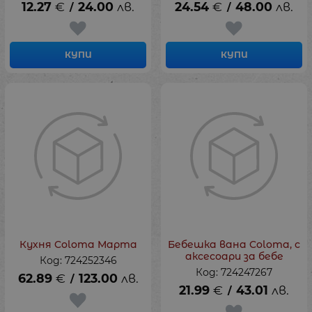
12.27
€
24.00
лв.
24.54
€
48.00
лв.
/
/
КУПИ
КУПИ
Кухня Coloma Марта
Бебешка вана Coloma, с
аксесоари за бебе
Код: 724252346
Код: 724247267
62.89
€
123.00
лв.
/
21.99
€
43.01
лв.
/