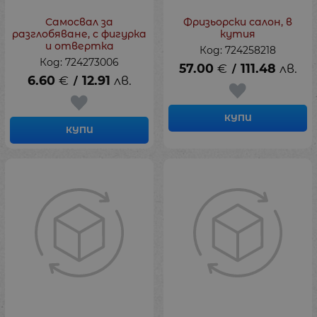
Самосвал за
Фризьорски салон, в
разглобяване, с фигурка
кутия
и отвертка
Код: 724258218
Код: 724273006
57.00
€
111.48
лв.
/
6.60
€
12.91
лв.
/
КУПИ
КУПИ