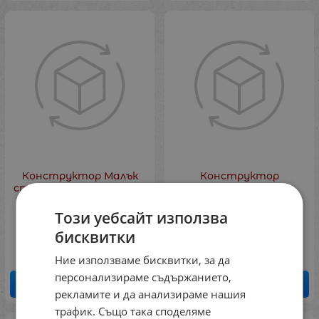
Конструктор Малък
Конструктор
строител, 253части - в
Изобретател -
плик
Самолет, 57части
Този уебсайт използва
Код: 72420552
Код: 724255002
23.01
бисквитки
€
45.00
лв.
6.14
€
12.01
лв.
/
/
Ние използваме бисквитки, за да
персонализираме съдържанието,
КУПИ
КУПИ
рекламите и да анализираме нашия
трафик. Също така споделяме