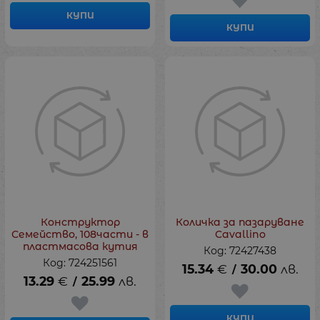
КУПИ
КУПИ
Конструктор
Количка за пазаруване
Семейство, 108части - в
Cavallino
пластмасова кутия
Код: 72427438
Код: 724251561
15.34
€
30.00
лв.
/
13.29
€
25.99
лв.
/
КУПИ