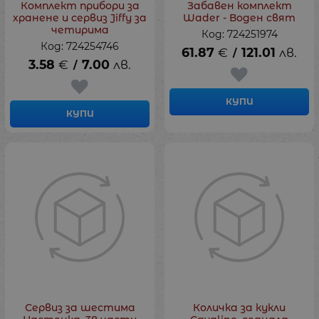
Комплект прибори за
Забавен комплект
хранене и сервиз Jiffy за
Wader - Воден свят
четирима
Код: 724251974
Код: 724254746
61.87
€
121.01
лв.
/
3.58
€
7.00
лв.
/
КУПИ
КУПИ
Сервиз за шестима
Количка за кукли