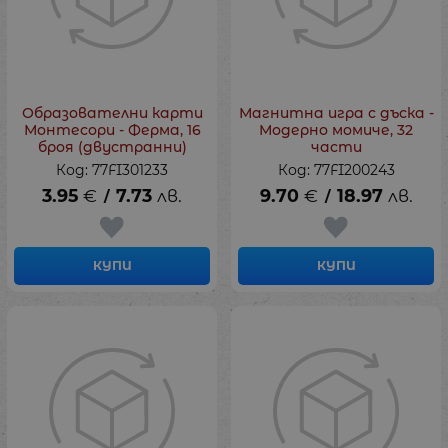
Образователни карти
Магнитна игра с дъска -
Монтесори - Ферма, 16
Модерно момиче, 32
броя (двустранни)
части
Код: 77FI301233
Код: 77FI200243
3.95
€
7.73
лв.
9.70
€
18.97
лв.
/
/
КУПИ
КУПИ