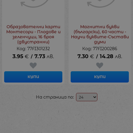
Образователни карти
Магнитни букви
Монтесори - Плодове и
(български), 60 части -
зеленчуци, 16 броя
Научи буквите-Състави
(двустранни)
думи
Код: 77FI301232
Код: 77FI200286
3.95
€
7.73
лв.
7.30
€
14.28
лв.
/
/
КУПИ
КУПИ
На страница по: