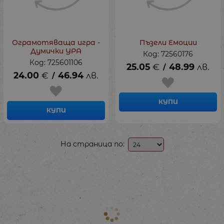
Ограмотяваща игра -
Пъзели Емоции
Думички УРА
Код: 72560176
Код: 725601106
25.05
€
48.99
лв.
/
24.00
€
46.94
лв.
/
КУПИ
КУПИ
На страница по: