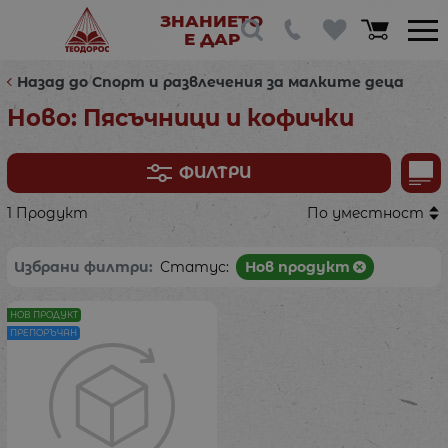
ЗНАНИЕТО
Е ДАР
Назад до Спорт и развлечения за малките деца
Ново: Пясъчници и кофички
ФИЛТРИ
1 Продукт
По уместност
Избрани филтри:
Статус:
Нов продукт
НОВ ПРОДУКТ
ПРЕПОРЪЧАН