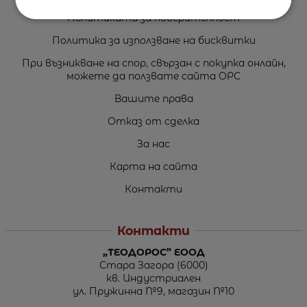
Политиката за поверителност
Политика за използване на бисквитки
При възникване на спор, свързан с покупка онлайн,
можете да ползвате сайта ОРС
Вашите права
Отказ от сделка
За нас
Карта на сайта
Контакти
Контакти
„ТЕОДОРОС” ЕООД
Стара Загора (6000)
кв. Индустриален
ул. Пружинна №9, магазин №10