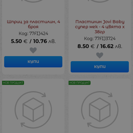
Шприц за пластилин, 4
Пластилин Jovi Baby
броя
супер мек - 4 цвята х
38гр
Код: 77FIJ424
Код: 77FIJ3724
5.50
€
10.76
лв.
/
8.50
€
16.62
лв.
/
КУПИ
КУПИ
НОВ ПРОДУКТ
НОВ ПРОДУКТ