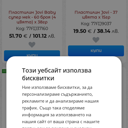
Пластилин Jovi Baby
Пластилин Jovi - 37
супер мек - 60 броя (4
цвята х 15гр
цвята) х 38гр
Код: 77FIJ9037
Код: 77FIJ37160
19.50
€
38.14
лв.
/
51.70
€
101.12
лв.
/
КУПИ
КУПИ
Този уебсайт използва
НОВ ПРОДУКТ
НОВ ПРОДУКТ
бисквитки
Ние използваме бисквитки, за да
персонализираме съдържанието,
рекламите и да анализираме нашия
трафик. Също така споделяме
информация за използването на
нашия сайт от ваша страна с нашите