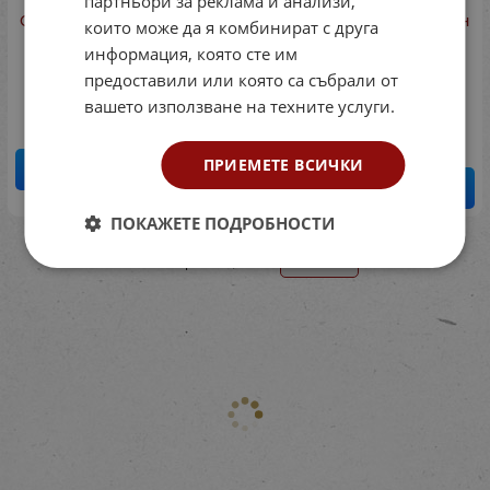
партньори за реклама и анализи,
Формички за пластилин
Формички за пластилин
които може да я комбинират с друга
- МОРСКИ СВЯТ
- АФРИКАНСКИ
информация, която сте им
ЖИВОТНИ
Код: 77RI055
предоставили или която са събрали от
Код: 77RI056
1.70
€
3.32
лв.
/
вашето използване на техните услуги.
1.70
€
3.32
лв.
/
ПРИЕМЕТЕ ВСИЧКИ
КУПИ
КУПИ
ПОКАЖЕТЕ ПОДРОБНОСТИ
На страница по: