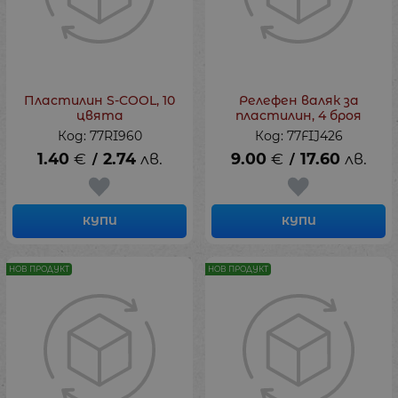
Пластилин S-COOL, 10
Релефен валяк за
цвята
пластилин, 4 броя
Код: 77RI960
Код: 77FIJ426
1.40
€
2.74
лв.
9.00
€
17.60
лв.
/
/
КУПИ
КУПИ
НОВ ПРОДУКТ
НОВ ПРОДУКТ