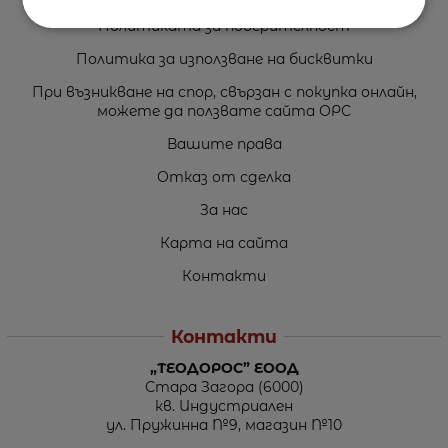
Политиката за поверителност
Политика за използване на бисквитки
При възникване на спор, свързан с покупка онлайн,
можете да ползвате сайта ОРС
Вашите права
Отказ от сделка
За нас
Карта на сайта
Контакти
Контакти
„ТЕОДОРОС” ЕООД
Стара Загора (6000)
кв. Индустриален
ул. Пружинна №9, магазин №10