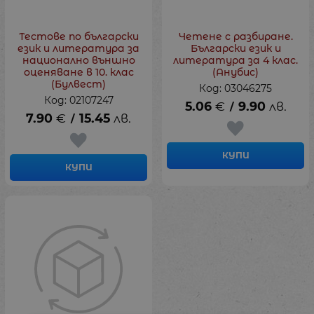
Тестове по български
Четене с разбиране.
език и литература за
Български език и
национално външно
литература за 4 клас.
оценяване в 10. клас
(Анубис)
(Булвест)
Код: 03046275
Код: 02107247
5.06
€
9.90
лв.
/
7.90
€
15.45
лв.
/
КУПИ
КУПИ