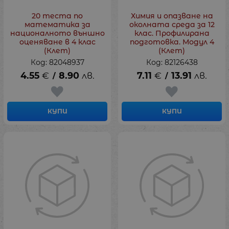
20 теста по
Химия и опазване на
математика за
околната среда за 12
националното външно
клас. Профилирана
оценяване в 4 клас
подготовка. Модул 4
(Клет)
(Клет)
Код: 82048937
Код: 82126438
4.55
€
8.90
лв.
7.11
€
13.91
лв.
/
/
КУПИ
КУПИ