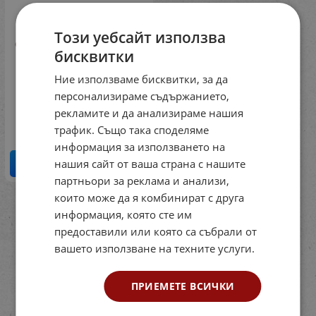
Този уебсайт използва
Философия и политика.
бисквитки
Профилирана
подготовка за 12 клас.
Ние използваме бисквитки, за да
Модул 5. (Клет)
персонализираме съдържанието,
Код: 03126117
рекламите и да анализираме нашия
6.90
€
13.50
лв.
/
трафик. Също така споделяме
информация за използването на
нашия сайт от ваша страна с нашите
КУПИ
партньори за реклама и анализи,
които може да я комбинират с друга
На страница по:
информация, която сте им
предоставили или която са събрали от
вашето използване на техните услуги.
ПРИЕМЕТЕ ВСИЧКИ