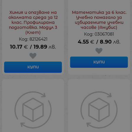
Химия и опазване на
Математика за 6 клас.
околната среда за 12
Учебно помагало за
клас. Профилирана
избираемите учебни
подготовка. Модул 3
часове (Анубис)
(Клет)
Код: 03067081
Код: 82126421
4.55
€
8.90
лв.
/
10.17
€
19.89
лв.
/
КУПИ
КУПИ