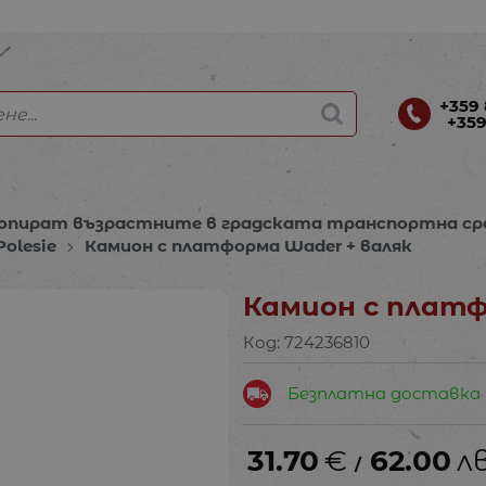
+359 
+359
опират възрастните в градската транспортна ср
Polesie
Камион с платформа Wader + валяк
Камион с платф
Код:
724236810
Безплатна доставка
31.70
€
62.00
лв
/