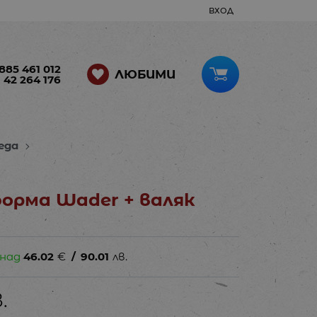
ВХОД
885 461 012
ЛЮБИМИ
 42 264 176
еда
орма Wader + валяк
 над
46.02
€
/
90.01
лв.
.