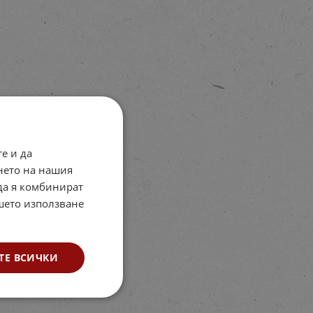
е и да
нето на нашия
 да я комбинират
ашето използване
ТЕ ВСИЧКИ