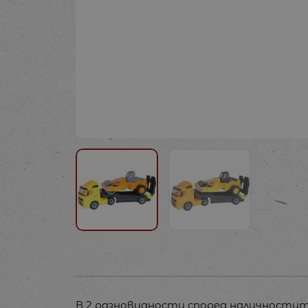
В 2 разновидности според наличностит