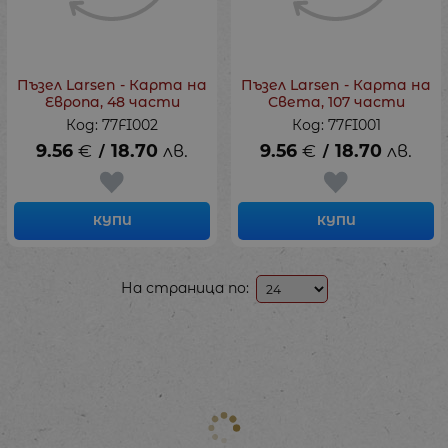
Пъзел Larsen - Карта на
Пъзел Larsen - Карта на
Европа, 48 части
Света, 107 части
Код: 77FI002
Код: 77FI001
9.56
€
18.70
лв.
9.56
€
18.70
лв.
/
/
КУПИ
КУПИ
На страница по: