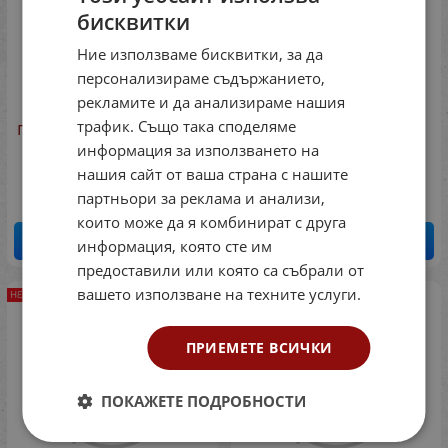
бисквитки
Ние използваме бисквитки, за да
персонализираме съдържанието,
рекламите и да анализираме нашия
трафик. Също така споделяме
Пъзел 60 части: Маша и
Мини спортни топки
мечокът
Rubbabu, 6броя
информация за използването на
Код: 8702127
Код: 7238452259
нашия сайт от ваша страна с нашите
партньори за реклама и анализи,
които може да я комбинират с друга
ДЕТАЙЛИ
ДЕТАЙЛИ
информация, която сте им
предоставили или която са събрали от
вашето използване на техните услуги.
НЕНАЛИЧЕН
НЕНАЛИЧЕН
ПРИЕМЕТЕ ВСИЧКИ
ПОКАЖЕТЕ ПОДРОБНОСТИ