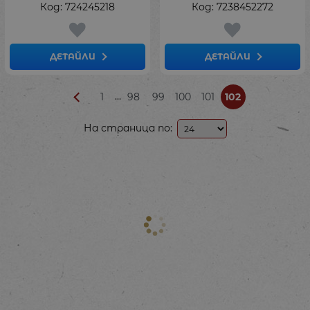
Код: 724245218
Код: 7238452272
ДЕТАЙЛИ
ДЕТАЙЛИ
...
1
98
99
100
101
102
На страница по: