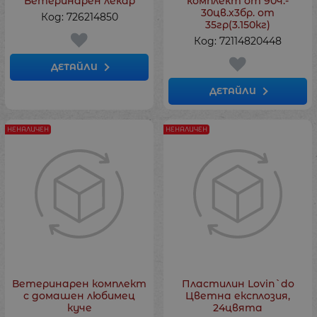
Ветеринарен лекар
комплект от 90ч.-
30цв.х3бр. от
Код: 726214850
35гр(3.150кг)
Код: 72114820448
ДЕТАЙЛИ
ДЕТАЙЛИ
НЕНАЛИЧЕН
НЕНАЛИЧЕН
Ветеринарен комплект
Пластилин Lovin`do
с домашен любимец
Цветна експлозия,
куче
24цвята