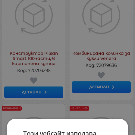
Конструктор Pilsan
Комбинирана количка за
Smart 100части, в
кукли Venera
картонена кутия
Код: 72079636
Код: 720703295
ДЕТАЙЛИ
ДЕТАЙЛИ
НЕНАЛИЧЕН
НЕНАЛИЧЕН
Този уебсайт използва