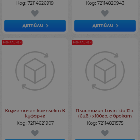
Код: 72114626919
Код: 72114820943
ДЕТАЙЛИ
ДЕТАЙЛИ
НЕНАЛИЧЕН
НЕНАЛИЧЕН
Козметичен комплект в
Пластилин Lovin`do 12ч.
куфарче
(6цв.) х100гр, с брокат
Код: 72114621907
Код: 72114821575