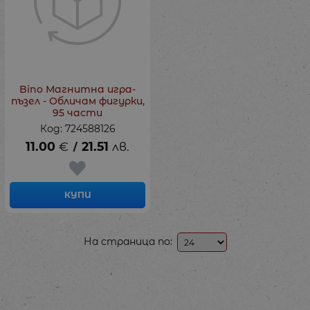
Bino Магнитна игра-
пъзел - Обличам фигурки,
95 части
Код: 724588126
11.00
€
21.51
лв.
/
КУПИ
На страница по: