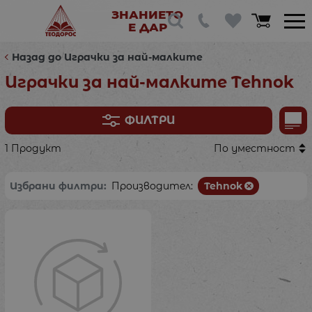
ЗНАНИЕТО
Е ДАР
Назад до Играчки за най-малките
Играчки за най-малките Tehnok
ФИЛТРИ
1 Продукт
По уместност
Избрани филтри:
Производител:
Tehnok