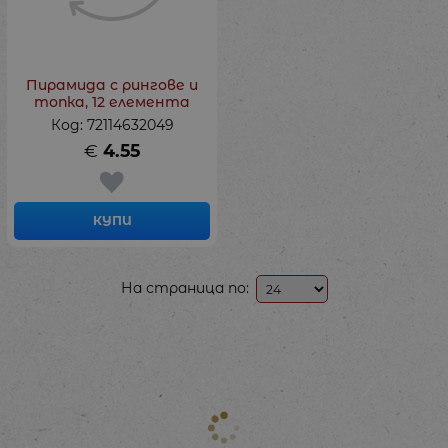
Пирамида с рингове и
топка, 12 елемента
Код: 72114632049
€
4.55
КУПИ
На страница по: