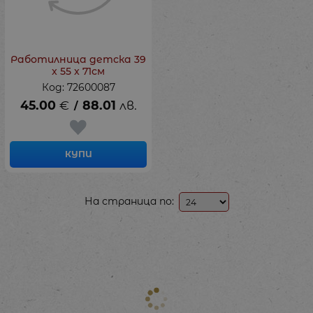
Работилница детска 39
x 55 x 71см
Код: 72600087
45.00
€
88.01
лв.
/
КУПИ
На страница по: