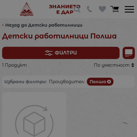
ЗНАНИЕТО
Е ДАР
Назад до Детски работилници
Детски работилници Полша
ФИЛТРИ
1 Продукт
По уместност
Избрани филтри:
Производител:
Полша