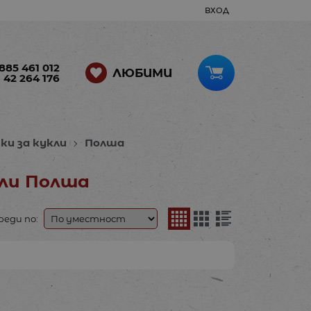
ВХОД
885 461 012
ЛЮБИМИ
 42 264 176
ки за кукли
Полша
кли Полша
реди по: