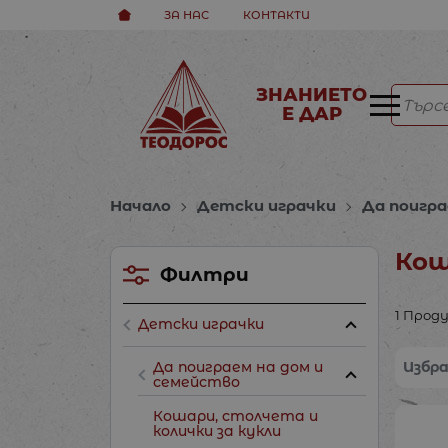
ЗА НАС
КОНТАКТИ
ЗНАНИЕТО
Е ДАР
Начало
Детски играчки
Да поигра
Кош
Филтри
1 Прод
Детски играчки
Да поиграем на дом и
Избр
семейство
Кошари, столчета и
колички за кукли