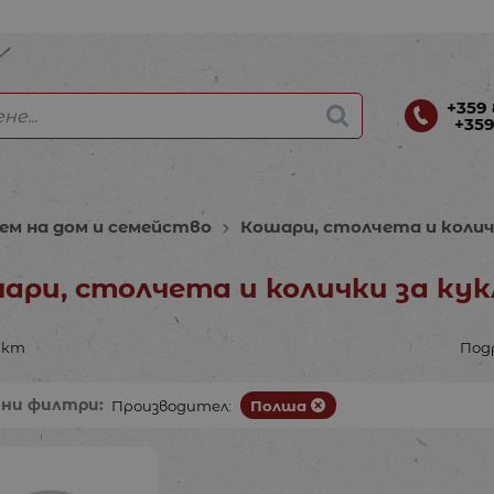
+359 
+359
ем на дом и семейство
Кошари, столчета и колич
ари, столчета и колички за ку
укт
Под
ани филтри:
Производител:
Полша