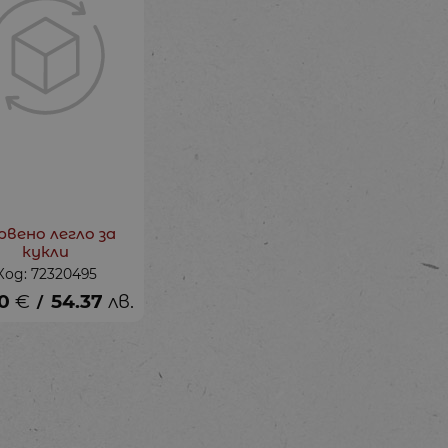
рвено легло за
кукли
Код: 72320495
0
€
54.37
лв.
/