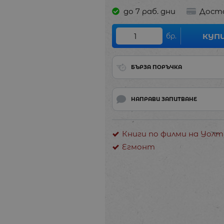
до 7 раб. дни
Дост
бр.
КУП
БЪРЗА ПОРЪЧКА
НАПРАВИ ЗАПИТВАНЕ
Книги по филми на Уолт
Егмонт