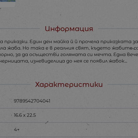
Информация
 приказки. Един ден майка й й прочела приказката за
нала жаба. Но така е в реалния свят, където жабите с
рно, за да осъществи голямата си мечта. Една вечер
ерницата, изневиделица до нея се появил жабок...
Характеристики
9789542704041
16.6 x 22.5
4+