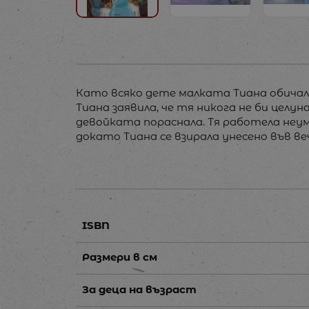
Като всяко дете малката Тиана обичала
Тиана заявила, че тя никога не би целу
девойката пораснала. Тя работела неумо
докато Тиана се взирала унесено във веч
ISBN
Размери в см
За деца на възраст