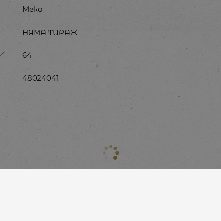
Мека
НЯМА ТИРАЖ
64
48024041