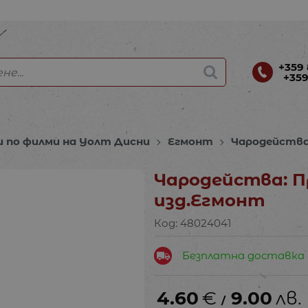
+359 
+359
и по филми на Уолт Дисни
Егмонт
Чародейства
Чародейства: П
изд.Егмонт
Код:
48024041
Безплатна доставка
4.60
€
9.00
лв.
/