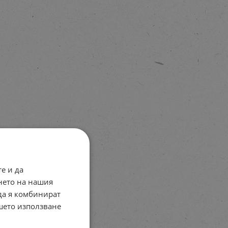
е и да
нето на нашия
 да я комбинират
ашето използване