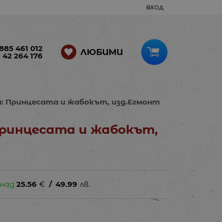
ВХОД
885 461 012
ЛЮБИМИ
 42 264 176
: Принцесата и жабокът, изд.Егмонт
ринцесата и жабокът,
 над
25.56
€
/
49.99
лв.