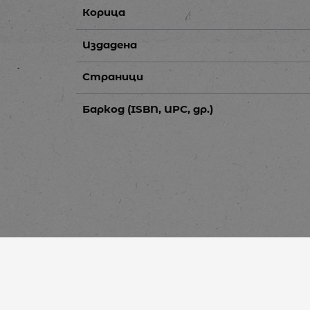
Корица
Издадена
Страници
Баркод (ISBN, UPC, др.)