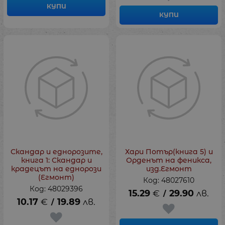
КУПИ
КУПИ
Скандар и еднорозите,
Хари Потър(книга 5) и
книга 1: Скандар и
Орденът на феникса,
крадецът на еднорози
изд.Егмонт
(Егмонт)
Код: 48027610
Код: 48029396
15.29
€
29.90
лв.
/
10.17
€
19.89
лв.
/