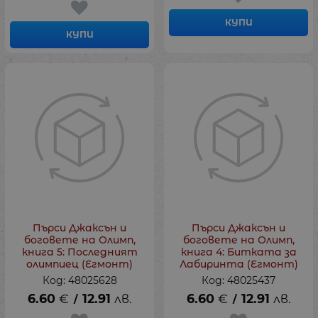
КУПИ
КУПИ
Пърси Джаксън и
Пърси Джаксън и
боговете на Олимп,
боговете на Олимп,
книга 5: Последният
книга 4: Битката за
олимпиец (Егмонт)
Лабиринта (Егмонт)
Код: 48025628
Код: 48025437
6.60
€
12.91
лв.
6.60
€
12.91
лв.
/
/