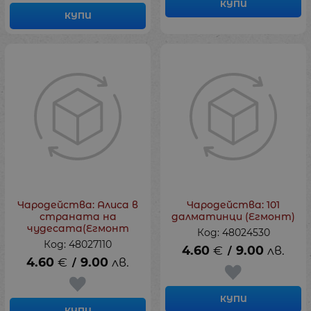
КУПИ
КУПИ
Чародейства: Алиса в
Чародейства: 101
страната на
далматинци (Егмонт)
чудесата(Егмонт
Код: 48024530
Код: 48027110
4.60
€
9.00
лв.
/
4.60
€
9.00
лв.
/
КУПИ
КУПИ