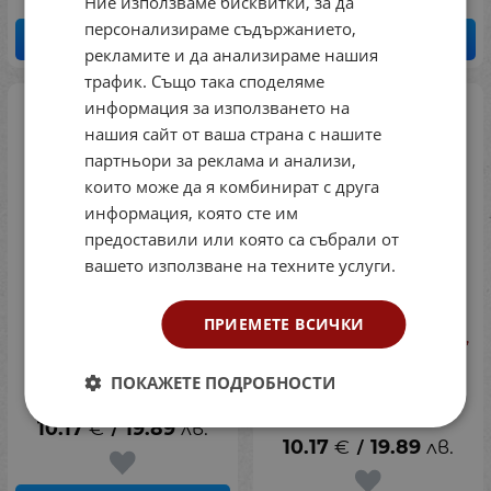
Ние използваме бисквитки, за да
персонализираме съдържанието,
КУПИ
КУПИ
рекламите и да анализираме нашия
трафик. Също така споделяме
информация за използването на
нашия сайт от ваша страна с нашите
партньори за реклама и анализи,
които може да я комбинират с друга
информация, която сте им
предоставили или която са събрали от
вашето използване на техните услуги.
ПРИЕМЕТЕ ВСИЧКИ
Фантастични
Скандар и еднорозите,
животни: Тайните на
книга 2: Скандар и
Дъмбълдор (Егмонт)
призрачният ездач
ПОКАЖЕТЕ ПОДРОБНОСТИ
(Егмонт)
Код: 48028634
Код: 48020736
10.17
€
19.89
лв.
/
10.17
€
19.89
лв.
/