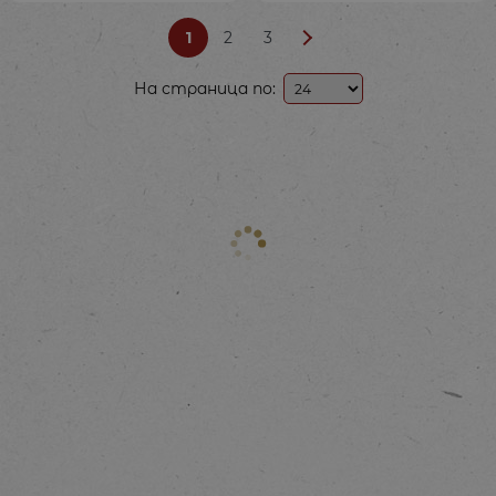
1
2
3
На страница по: