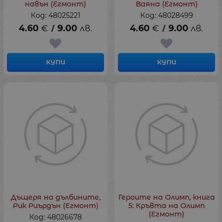
навън (Егмонт)
Ваяна (Егмонт)
Код: 48025221
Код: 48028499
4.60
€
9.00
лв.
4.60
€
9.00
лв.
/
/
КУПИ
КУПИ
Дъщеря на дълбините,
Героите на Олимп, книга
Рик Риърдън (Егмонт)
5: Кръвта на Олимп
(Егмонт)
Код: 48026678