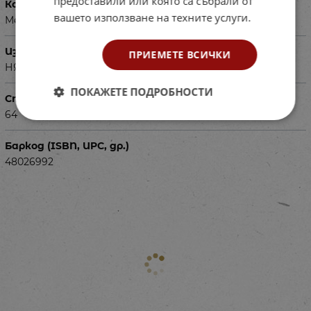
предоставили или която са събрали от
Корица
вашето използване на техните услуги.
Мека
Издадена
ПРИЕМЕТЕ ВСИЧКИ
НЯМА ТИРАЖ
ПОКАЖЕТЕ ПОДРОБНОСТИ
Страници
64
Баркод (ISBN, UPC, др.)
48026992