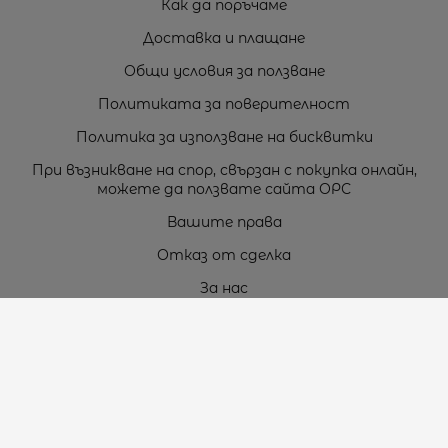
Как да поръчаме
Доставка и плащане
Общи условия за ползване
Политиката за поверителност
Политика за използване на бисквитки
При възникване на спор, свързан с покупка онлайн,
можете да ползвате сайта ОРС
Вашите права
Отказ от сделка
За нас
Карта на сайта
Контакти
Контакти
„ТЕОДОРОС” ЕООД