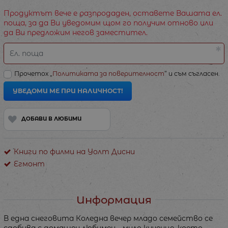
Продуктът вече е разпродаден, оставете Вашата ел.
поща, за да Ви уведомим щом го получим отново или
да Ви предложим негов заместител.
Ел. поща
Прочетох „
Политиката за поверителност
“ и съм съгласен.
УВЕДОМИ МЕ ПРИ НАЛИЧНОСТ!
ДОБАВИ В ЛЮБИМИ
Книги по филми на Уолт Дисни
Егмонт
Информация
В една снеговита Коледна вечер младо семейство се
сдобива с домашен любимец - мило кученце, което