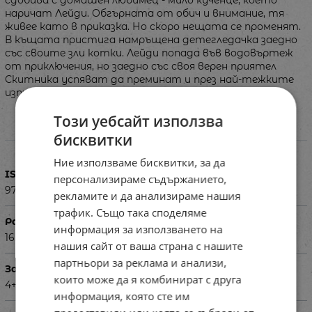
наричат Лейди. Обгърната от обич и внимание, тя
живее като в приказка. Но скоро нещата се променят.
В къщата пристига намръщена детегледачка заедно
със своите зли котки. Лейди попада във водовъртеж
от приключения, но заедно със своя верен приятел
Скитника успяват да преминат и през най-тежките
изпитания и да открият красотата на любовта.
Този уебсайт използва
бисквитки
Характеристики
Ние използваме бисквитки, за да
ISBN
персонализираме съдържанието,
9789542732631
рекламите и да анализираме нашия
трафик. Също така споделяме
Размери в см
информация за използването на
16.6 x 22.5
нашия сайт от ваша страна с нашите
партньори за реклама и анализи,
За деца на възраст
които може да я комбинират с друга
4+
информация, която сте им