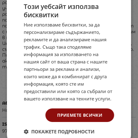
разработка гарантира детайлно обхващане на
Този уебсайт използва
учебната програма с качествено и творчески
бисквитки
разработена дидактична концепция. Оперативният
подход интегрира логическото извеждане и
Ние използваме бисквитки, за да
подаването на новите знания в предметната област
персонализираме съдържанието,
с практическото им приложение и с надграждането им
в последователност до разгръщане на умение.
рекламите и да анализираме нашия
Инструментариумът е създаден в едно книжно тяло,
трафик. Също така споделяме
съобразно спецификата на провеждане на обучението.
информация за използването на
По този начин изградено, изданието обхваща всички
активности, включително и публикуваните
нашия сайт от ваша страна с нашите
традиционно в допълнителна учебна тетрадка.
партньори за реклама и анализи,
които може да я комбинират с друга
информация, която сте им
Характеристики
предоставили или която са събрали от
вашето използване на техните услуги.
Автор
Наталия Огнянова, Ангелина Жекова
ПРИЕМЕТЕ ВСИЧКИ
ISBN
ПОКАЖЕТЕ ПОДРОБНОСТИ
9789547911666