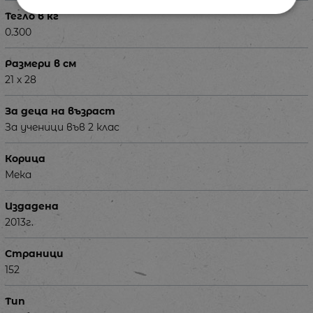
Тегло в кг
0.300
Размери в см
21 х 28
За деца на възраст
За ученици във 2 клас
Корица
Мека
Издадена
2013г.
Страници
152
Тип