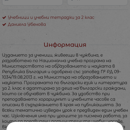
Учебници и учебни тетрадки за 2 клас
Даниела Убенова
Информация
Изданието за ученици, живеещи в чужбина, е
разработено по Национална учебна програма на
Министерството на образованието и науката в
Република България и одобрено със заповед № РД 09-
1034/19.08.2013 г. на Министъра на образованието и
науката. Програмата по български език и литература
за 2. клас е адаптирана за деца на български граждани,
които се обучават в чужбина. За удобство при
преподаването хорариумът и учебните часове са
описани в съдържанието в края на публикацията. За
всеки тематично изведен урок е предвиден един учебен
час. Изключения има при уроците за писмена работа, за
които са предвидени допълнителните учебни часове,
включени в месечното разпределение. Методическата