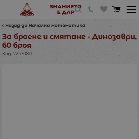
ЗНАНИЕТО
Е ДАР
Назад до Начална математика
За броене и смятане - Динозаври,
60 броя
Код:
72470811