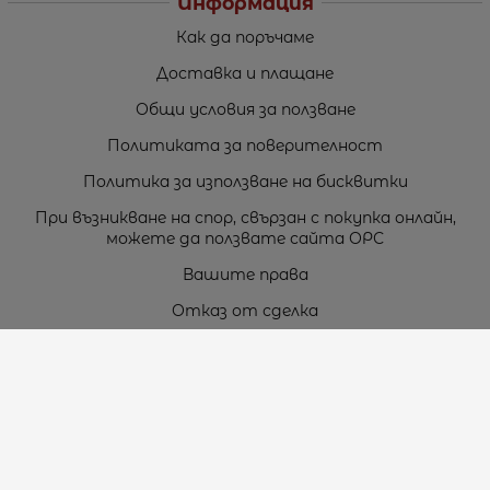
Информация
Как да поръчаме
Доставка и плащане
Общи условия за ползване
Политиката за поверителност
Политика за използване на бисквитки
При възникване на спор, свързан с покупка онлайн,
можете да ползвате сайта ОРС
Вашите права
Отказ от сделка
За нас
Карта на сайта
Контакти
Контакти