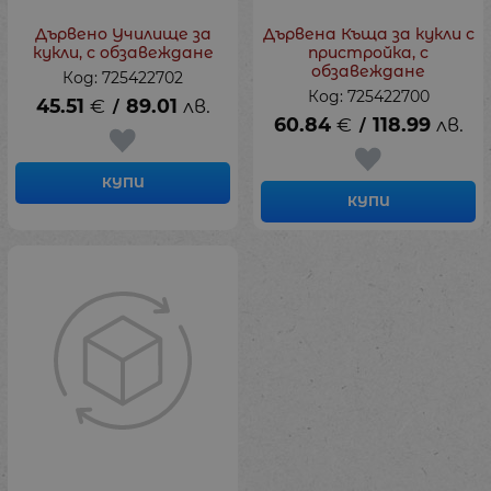
Дървено Училище за
Дървена Къща за кукли с
кукли, с обзавеждане
пристройка, с
обзавеждане
Код: 725422702
Код: 725422700
45.51
€
89.01
лв.
/
60.84
€
118.99
лв.
/
КУПИ
КУПИ