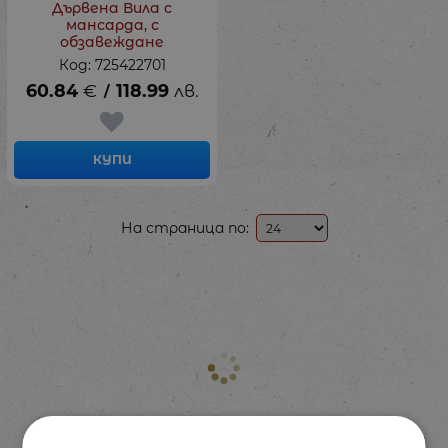
Дървена Вила с
мансарда, с
обзавеждане
Код: 725422701
60.84
€
118.99
лв.
/
КУПИ
На страница по: