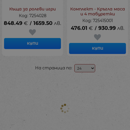
Къща за ролеви игри
Комплект - Кръгла маса
и 4 табуретки
Код: 7254028
Код: 725415001
848.49
€
1659.50
лв.
/
476.01
€
930.99
лв.
/
КУПИ
КУПИ
На страница по: