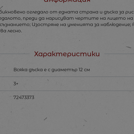
бикновено огледало от едната страна и дъска за р
гледалото, преди да нарисуват чертите на лицето н
мосъзнанието; Изостряне на уменията за наблюдение;
ва лесно.
Характеристики
Всяка дъска е с диаметър 12 см
3+
72473373