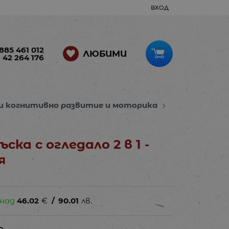
ВХОД
885 461 012
ЛЮБИМИ
 42 264 176
 и когнитивно развитие и моторика
ъска с огледало 2 в 1 -
я
 над
46.02
€
/
90.01
лв.