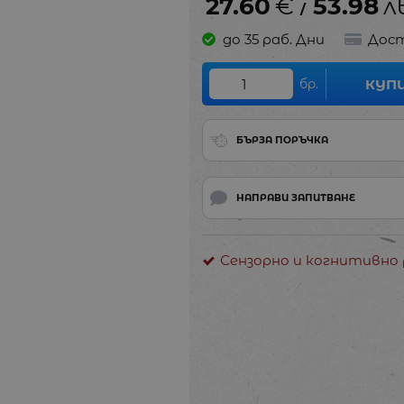
27.60
€
53.98
л
/
до 35 раб. Дни
Дост
бр.
КУП
БЪРЗА ПОРЪЧКА
НАПРАВИ ЗАПИТВАНЕ
Сензорно и когнитивно