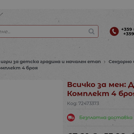
+359 
+359
игри за детска градина и начален етап
Сензорно
Комплект 4 броя
Всичко за мен: Д
Комплект 4 бро
Код:
72473373
Безплатна доставка