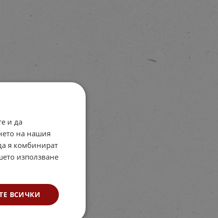
е и да
нето на нашия
 да я комбинират
ашето използване
ТЕ ВСИЧКИ