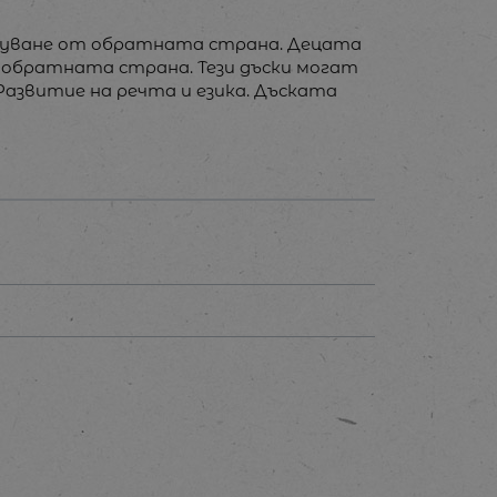
исуване от обратната страна. Децата
а обратната страна. Тези дъски могат
 Развитие на речта и езика. Дъската