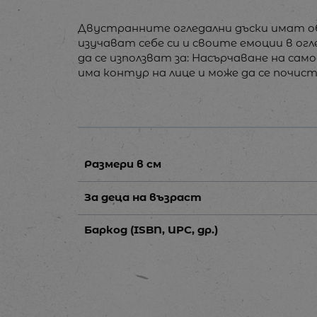
Двустранните огледални дъски имат о
изучават себе си и своите емоции в о
да се използват за: Насърчаване на са
има контур на лице и може да се почист
Размери в см
За деца на възраст
Баркод (ISBN, UPC, др.)