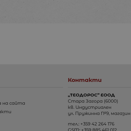
Контакти
„ТЕОДОРОС” ЕООД
Стара Загора (6000)
 на сайта
кв. Индустриален
акти
ул. Пружинна №9, магазин
тел.:
+359 42 264 176
GSM:
+359 885 461 012