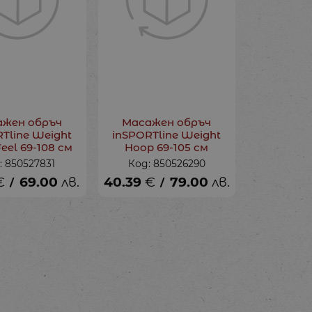
ажен обръч
Масажен обръч
Tline Weight
inSPORTline Weight
eel 69-108 см
Hoop 69-105 см
: 850527831
Код: 850526290
€
69.00
лв.
40.39
€
79.00
лв.
/
/