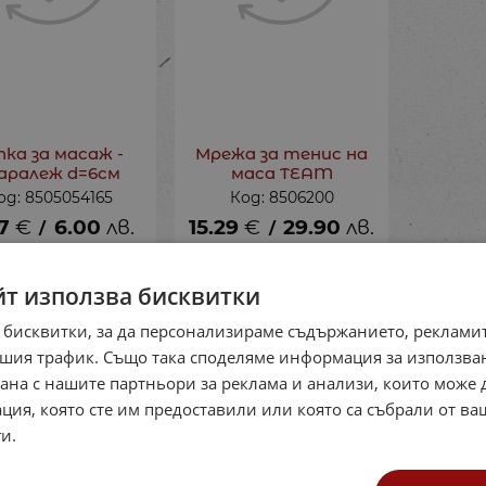
пка за масаж -
Мрежа за тенис на
аралеж d=6см
маса TEAM
од: 8505054165
Код: 8506200
7
€
6.00
лв.
15.29
€
29.90
лв.
/
/
йт използва бисквитки
 бисквитки, за да персонализираме съдържанието, рекламит
шия трафик. Също така споделяме информация за използва
рана с нашите партньори за реклама и анализи, които може
ция, която сте им предоставили или която са събрали от в
и.