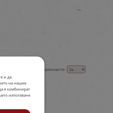
На страница по:
е и да
нето на нашия
 да я комбинират
ашето използване