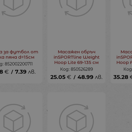
а за футбол от
Масажен обръч
Мас
ка пяна d=15см
inSPORTline Weight
inSPOR
Hoop Lite 69-135 см
Hoop F
д: 852002200711
Код: 850526289
Код
78
€
7.39
лв.
/
25.05
€
48.99
лв.
35.28
/