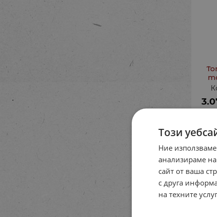
То
т
К
3.0
Този уебса
Ние използваме
анализираме на
сайт от ваша ст
с друга информа
на техните услуг