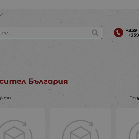
+359 
+359
сител България
дукта
Под