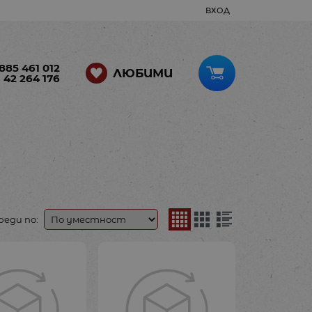
ВХОД
885 461 012
ЛЮБИМИ
 42 264 176
реди по: