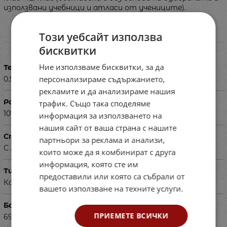
използвани учебници и атласи от учениците).
Този уебсайт използва
Характеристики
бисквитки
Ние използваме бисквитки, за да
Тегло в кг
персонализираме съдържанието,
0.500
рекламите и да анализираме нашия
Размери в см
трафик. Също така споделяме
107х175
информация за използването на
нашия сайт от ваша страна с нашите
Специфика
партньори за реклама и анализи,
С лайсни.
които може да я комбинират с друга
информация, която сте им
Тип
предоставили или която са събрали от
Карта
вашето използване на техните услуги.
Баркод (ISBN, UPC, др.)
ПРИЕМЕТЕ ВСИЧКИ
690279