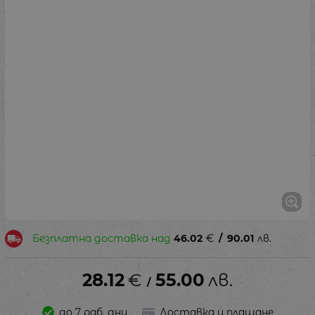
Безплатна доставка над
46.02
€
/
90.01
лв.
28.12
€
55.00
лв.
/
до 7 раб. дни
Доставка и плащане