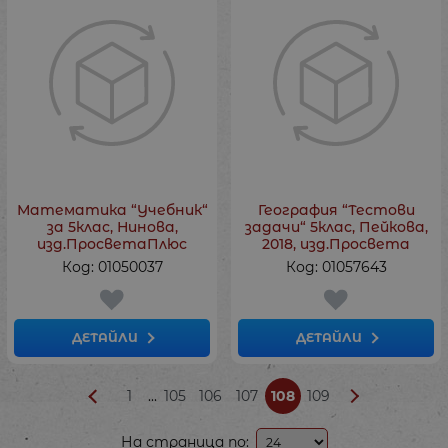
Математика “Учебник“
География “Тестови
за 5клас, Нинова,
задачи“ 5клас, Пейкова,
изд.ПросветаПлюс
2018, изд.Просвета
Код: 01050037
Код: 01057643
ДЕТАЙЛИ
ДЕТАЙЛИ
...
1
105
106
107
108
109
На страница по: