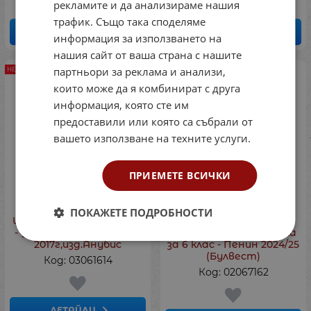
рекламите и да анализираме нашия
трафик. Също така споделяме
ДЕТАЙЛИ
ДЕТАЙЛИ
информация за използването на
нашия сайт от ваша страна с нашите
партньори за реклама и анализи,
НЕНАЛИЧЕН
НЕНАЛИЧЕН
които може да я комбинират с друга
информация, която сте им
предоставили или която са събрали от
вашето използване на техните услуги.
ПРИЕМЕТЕ ВСИЧКИ
ПОКАЖЕТЕ ПОДРОБНОСТИ
Инф.Технологии Петров
Учебна тетрадка по
- Учебник за 6клас + CD,
география и икономика
2017г,изд.Анубис
за 6 клас - Пенин 2024/25
(Булвест)
Код: 03061614
Код: 02067162
ДЕТАЙЛИ