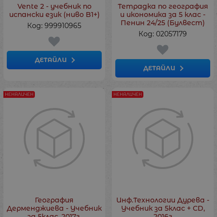
Vente 2 - учебник по
Тетрадка по география
испански език (ниво B1+)
и икономика за 5 клас -
Пенин 24/25 (Булвест)
Код: 999910965
Код: 02057179
ДЕТАЙЛИ
ДЕТАЙЛИ
НЕНАЛИЧЕН
НЕНАЛИЧЕН
География
Инф.Технологии Дурева -
Дерменджиева - Учебник
Учебник за 5клас + CD,
за 5клас, 2017г,
2016г