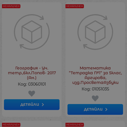
НЕНАЛИЧЕН
НЕНАЛИЧЕН
География - Уч.
Математика
тетр.,6кл.Попов- 2017
“Тетрадка №1“ за 5клас,
(Ан.)
Аргирова,
изд.ПросветаАзбуки
Код: 03060101
Код: 01051035
ДЕТАЙЛИ
ДЕТАЙЛИ
НЕНАЛИЧЕН
НЕНАЛИЧЕН