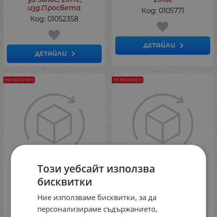
изд.Просвета
Код: 0105771
Код: 01052358
ДЕТАЙЛИ
ДЕТАЙЛИ
НЕНАЛИЧЕН
НЕНАЛИЧЕН
Този уебсайт използва
бисквитки
Литература за 6 клас
Бълг.език за 6 клас
НОВО(Скорпио)
НОВО(Скорпио)
Ние използваме бисквитки, за да
Код: 2706999
Код: 2706248
персонализираме съдържанието,