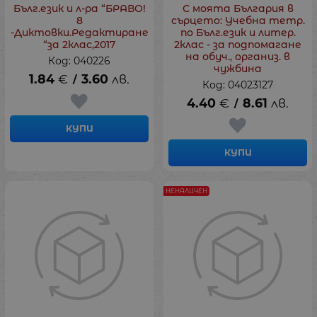
Бълг.език и л-ра “БРАВО!
С моята България в
8
сърцето: Учебна тетр.
-Диктовки.Редактиране
по Бълг.език и литер.
“за 2клас,2017
2клас - за подпомагане
на обуч., организ. в
Код: 040226
чужбина
1.84
€
3.60
лв.
/
Код: 04023127
4.40
€
8.61
лв.
/
КУПИ
КУПИ
НЕНАЛИЧЕН