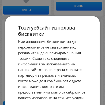
КУПИ
КУПИ
Този уебсайт използва
бисквитки
Ние използваме бисквитки, за да
персонализираме съдържанието,
рекламите и да анализираме нашия
трафик. Също така споделяме
информация за използването на
нашия сайт от ваша страна с нашите
Мек комплект -
Възглавничка
партньори за реклама и анализи,
Математика
Маргаритка, комплект
които може да я комбинират с друга
от 6 броя
Код: 7222NM106
информация, която сте им
Код: 7222PM113
€
306.78
предоставили или която са събрали от
€
85.90
вашето използване на техните услуги.