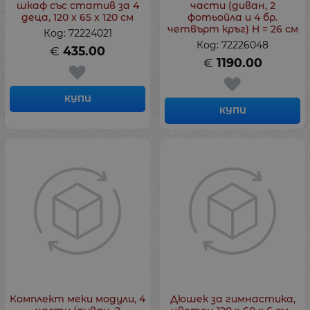
шкаф със статив за 4
части (диван, 2
деца, 120 х 65 х 120 см
фотьойла и 4 бр.
четвърт кръг) H = 26 см
Код: 72224021
Код: 72226048
€
435.00
€
1190.00
КУПИ
КУПИ
Комплект меки модули, 4
Дюшек за гимнастика,