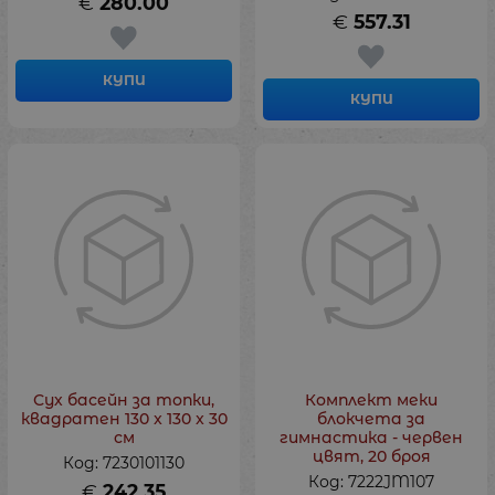
€
280.00
€
557.31
КУПИ
КУПИ
Сух басейн за топки,
Комплект меки
квадратен 130 x 130 x 30
блокчета за
см
гимнастика - червен
цвят, 20 броя
Код: 7230101130
Код: 7222JM107
€
242.35