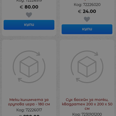
Код: 72226519
Код: 72226020
€
80.00
€
24.00
КУПИ
КУПИ
Меки килимчета за
Сух басейн за топки,
групова игра - 180 см
квадратен 200 х 200 х 50
см
Код: 72226017
Код: 7230101200