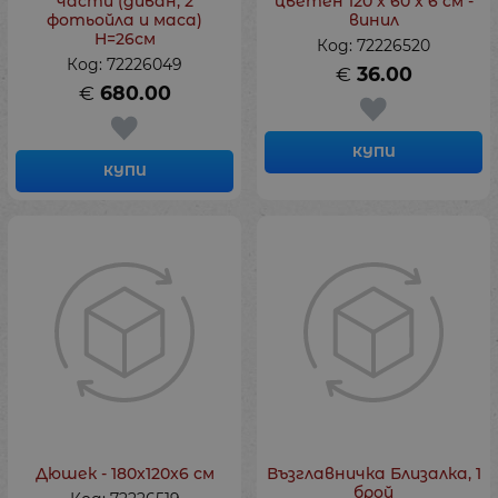
части (диван, 2
цветен 120 х 60 x 6 см -
фотьойла и маса)
винил
H=26см
Код: 72226520
Код: 72226049
€
36.00
€
680.00
КУПИ
КУПИ
Дюшек - 180x120x6 см
Възглавничка Близалка, 1
брой