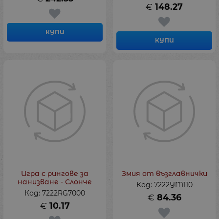
€
148.27
КУПИ
КУПИ
Игра с рингове за
Змия от възглавнички
нанизване - Слонче
Код: 7222YM110
Код: 7222RG7000
€
84.36
€
10.17