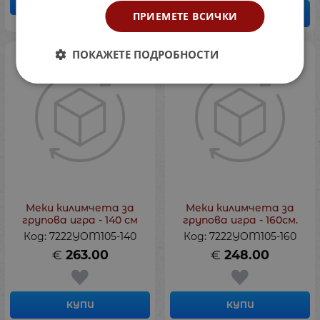
КУПИ
КУПИ
ПРИЕМЕТЕ ВСИЧКИ
ПОКАЖЕТЕ ПОДРОБНОСТИ
Меки килимчета за
Меки килимчета за
групова игра - 140 см
групова игра - 160см.
Код: 7222YOM105-140
Код: 7222YOM105-160
€
263.00
€
248.00
КУПИ
КУПИ